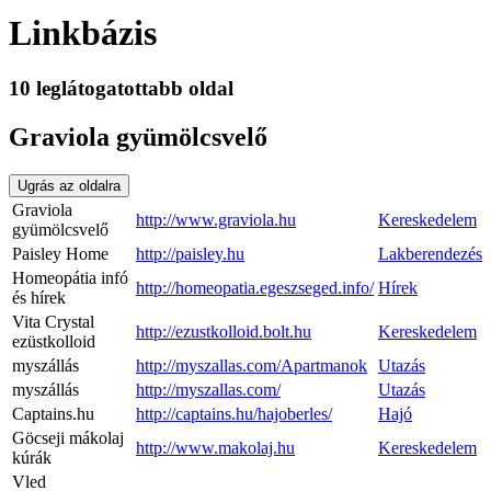
Linkbázis
10 leglátogatottabb oldal
Graviola gyümölcsvelő
Ugrás az oldalra
Graviola
http://www.graviola.hu
Kereskedelem
gyümölcsvelő
Paisley Home
http://paisley.hu
Lakberendezés
Homeopátia infó
http://homeopatia.egeszseged.info/
Hírek
és hírek
Vita Crystal
http://ezustkolloid.bolt.hu
Kereskedelem
ezüstkolloid
myszállás
http://myszallas.com/Apartmanok
Utazás
myszállás
http://myszallas.com/
Utazás
Captains.hu
http://captains.hu/hajoberles/
Hajó
Göcseji mákolaj
http://www.makolaj.hu
Kereskedelem
kúrák
Vled