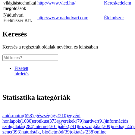
világítástechnikai
http://www.vled.hu/
Kereskedelem
megoldások
Nádudvari
http://www.nadudvari.com
Élelmiszer
Élelmiszer Kft.
Keresés
Keresés a regisztrált oldalak nevében és leirásában
Fizetett
hirdetés
Statisztika kategóriák
autó-motor(658)
egészségügy(210)
egyéni
honlapok(1030)
erotikus(373)
gyerekek(79)
hardver(91)
információs
szolgáltatás(284)
internet(301)
játék(291)
közszolgálat(209)
média(146)
zene(393)
naturisták, bioéletmód(39)
oktatás(238)
online