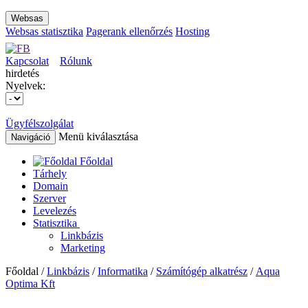
Websas
Websas statisztika
Pagerank ellenőrzés
Hosting
Kapcsolat
Rólunk
hirdetés
Nyelvek:
Ügyfélszolgálat
Menü kiválasztása
Navigáció
Főoldal
Tárhely
Domain
Szerver
Levelezés
Statisztika
Linkbázis
Marketing
Főoldal /
Linkbázis
/
Informatika
/
Számítógép alkatrész
/
Aqua
Optima Kft