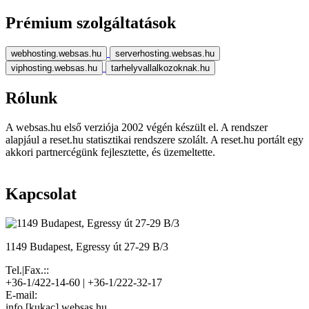
Prémium szolgáltatások
webhosting.websas.hu
serverhosting.websas.hu
viphosting.websas.hu
tarhelyvallalkozoknak.hu
Rólunk
A websas.hu első verziója 2002 végén készült el. A rendszer
alapjául a reset.hu statisztikai rendszere szolált. A reset.hu portált egy
akkori partnercégünk fejlesztette, és üzemeltette.
Kapcsolat
1149 Budapest, Egressy út 27-29 B/3
Tel.|Fax.::
+36-1/422-14-60 | +36-1/222-32-17
E-mail:
info [kukac] websas.hu