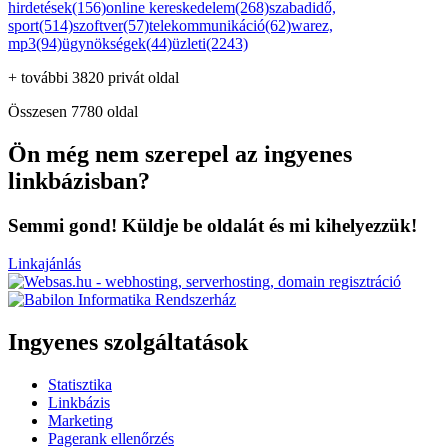
hirdetések(156)
online kereskedelem(268)
szabadidő,
sport(514)
szoftver(57)
telekommunikáció(62)
warez,
mp3(94)
ügynökségek(44)
üzleti(2243)
+ további 3820 privát oldal
Összesen 7780 oldal
Ön még nem szerepel az ingyenes
linkbázisban?
Semmi gond! Küldje be oldalát és mi kihelyezzük!
Linkajánlás
Ingyenes szolgáltatások
Statisztika
Linkbázis
Marketing
Pagerank ellenőrzés