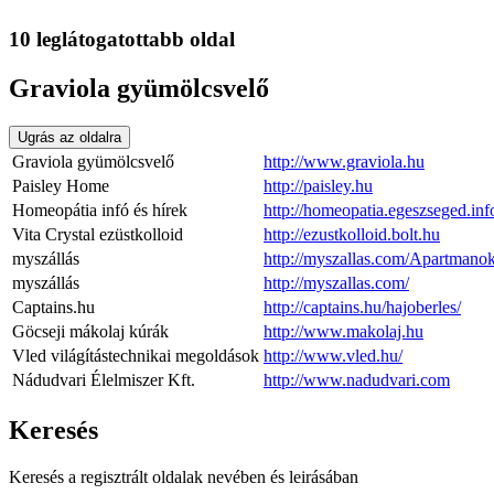
10 leglátogatottabb oldal
Graviola gyümölcsvelő
Ugrás az oldalra
Graviola gyümölcsvelő
http://www.graviola.hu
Paisley Home
http://paisley.hu
Homeopátia infó és hírek
http://homeopatia.egeszseged.inf
Vita Crystal ezüstkolloid
http://ezustkolloid.bolt.hu
myszállás
http://myszallas.com/Apartmano
myszállás
http://myszallas.com/
Captains.hu
http://captains.hu/hajoberles/
Göcseji mákolaj kúrák
http://www.makolaj.hu
Vled világítástechnikai megoldások
http://www.vled.hu/
Nádudvari Élelmiszer Kft.
http://www.nadudvari.com
Keresés
Keresés a regisztrált oldalak nevében és leirásában