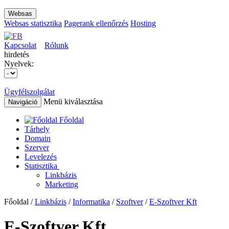
Websas
Websas statisztika
Pagerank ellenőrzés
Hosting
Kapcsolat
Rólunk
hirdetés
Nyelvek:
Ügyfélszolgálat
Menü kiválasztása
Navigáció
Főoldal
Tárhely
Domain
Szerver
Levelezés
Statisztika
Linkbázis
Marketing
Főoldal /
Linkbázis
/
Informatika
/
Szoftver
/
E-Szoftver Kft
E-Szoftver Kft