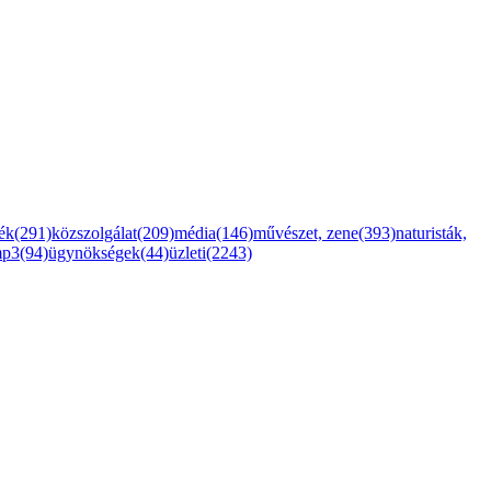
ték(291)
közszolgálat(209)
média(146)
művészet, zene(393)
naturisták,
mp3(94)
ügynökségek(44)
üzleti(2243)