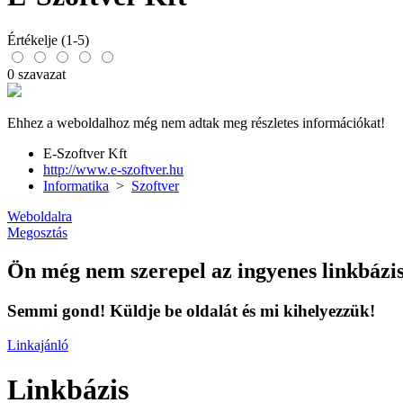
Értékelje (1-5)
0 szavazat
Ehhez a weboldalhoz még nem adtak meg részletes információkat!
E-Szoftver Kft
http://www.e-szoftver.hu
Informatika
>
Szoftver
Weboldalra
Megosztás
Ön még nem szerepel az ingyenes linkbázi
Semmi gond! Küldje be oldalát és mi kihelyezzük!
Linkajánló
Linkbázis