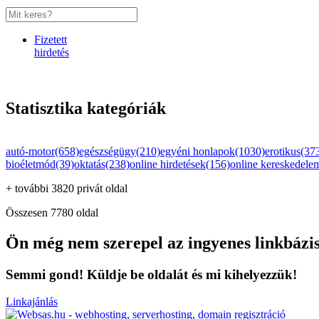
Fizetett
hirdetés
Statisztika kategóriák
autó-motor(658)
egészségügy(210)
egyéni honlapok(1030)
erotikus(37
bioéletmód(39)
oktatás(238)
online hirdetések(156)
online kereskedele
+ további 3820 privát oldal
Összesen 7780 oldal
Ön még nem szerepel az ingyenes linkbázi
Semmi gond! Küldje be oldalát és mi kihelyezzük!
Linkajánlás