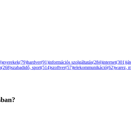
3)
gyerekek(79)
hardver(91)
információs szolgáltatás(284)
internet(301)
já
m(268)
szabadidő, sport(514)
szoftver(57)
telekommunikáció(62)
warez, 
sban?