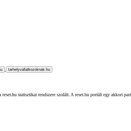
hu
tarhelyvallalkozoknak.hu
eset.hu statisztikai rendszere szolált. A reset.hu portált egy akkori part