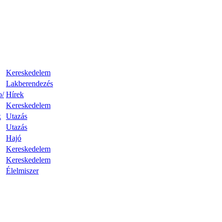
Kereskedelem
Lakberendezés
o/
Hírek
Kereskedelem
k
Utazás
Utazás
Hajó
Kereskedelem
Kereskedelem
Élelmiszer