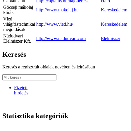
Captains.hu
http://captains.hu/hajoberles/
Hajó
Göcseji mákolaj
http://www.makolaj.hu
Kereskedelem
kúrák
Vled
világítástechnikai
http://www.vled.hu/
Kereskedelem
megoldások
Nádudvari
http://www.nadudvari.com
Élelmiszer
Élelmiszer Kft.
Keresés
Keresés a regisztrált oldalak nevében és leirásában
Fizetett
hirdetés
Statisztika kategóriák