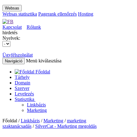
Websas
Websas statisztika
Pagerank ellenőrzés
Hosting
Kapcsolat
Rólunk
hirdetés
Nyelvek:
Ügyfélszolgálat
Menü kiválasztása
Navigáció
Főoldal
Tárhely
Domain
Szerver
Levelezés
Statisztika
Linkbázis
Marketing
Főoldal /
Linkbázis
/
Marketing
/
marketing
szaktanácsadás
/
SilverCat - Marketing megoldás