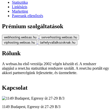
Statisztika
Linkbázis
Marketing
Pagerank ellenőrzés
Prémium szolgáltatások
webhosting.websas.hu
serverhosting.websas.hu
viphosting.websas.hu
tarhelyvallalkozoknak.hu
Rólunk
A websas.hu első verziója 2002 végén készült el. A rendszer
alapjául a reset.hu statisztikai rendszere szolált. A reset.hu portált egy
akkori partnercégünk fejlesztette, és üzemeltette.
Kapcsolat
1149 Budapest, Egressy út 27-29 B/3