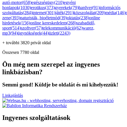
autó-motor(658)
egészségügy(210)
egyéni
honlapok(1030)
erotikus(373)
gyerekek(79)
hardver(91)
információs
szolgáltatás(284)
internet(301)
játék(291)
közszolgálat(209)
média(146)
zene(393)
naturisták, bioéletmód(39)
oktatás(238)
online
hirdetések(156)
online kereskedelem(268)
szabadidő,
sport(514)
szoftver(57)
telekommunikáció(62)
warez,
mp3(94)
ügynökségek(44)
üzleti(2243)
+ további 3820 privát oldal
Összesen 7780 oldal
Ön még nem szerepel az ingyenes
linkbázisban?
Semmi gond! Küldje be oldalát és mi kihelyezzük!
Linkajánlás
Ingyenes szolgáltatások