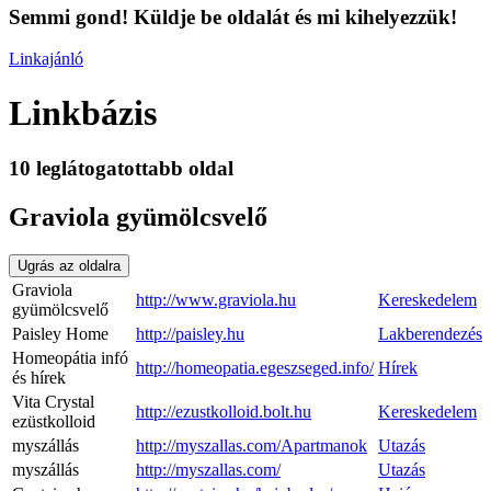
Semmi gond! Küldje be oldalát és mi kihelyezzük!
Linkajánló
Linkbázis
10 leglátogatottabb oldal
Graviola gyümölcsvelő
Ugrás az oldalra
Graviola
http://www.graviola.hu
Kereskedelem
gyümölcsvelő
Paisley Home
http://paisley.hu
Lakberendezés
Homeopátia infó
http://homeopatia.egeszseged.info/
Hírek
és hírek
Vita Crystal
http://ezustkolloid.bolt.hu
Kereskedelem
ezüstkolloid
myszállás
http://myszallas.com/Apartmanok
Utazás
myszállás
http://myszallas.com/
Utazás