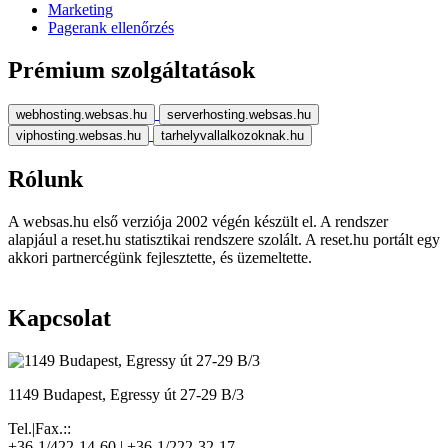
Marketing
Pagerank ellenőrzés
Prémium szolgáltatások
webhosting.websas.hu
serverhosting.websas.hu
viphosting.websas.hu
tarhelyvallalkozoknak.hu
Rólunk
A websas.hu első verziója 2002 végén készült el. A rendszer
alapjául a reset.hu statisztikai rendszere szolált. A reset.hu portált egy
akkori partnercégünk fejlesztette, és üzemeltette.
Kapcsolat
1149 Budapest, Egressy út 27-29 B/3
Tel.|Fax.::
+36-1/422-14-60 | +36-1/222-32-17