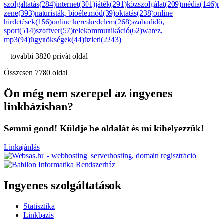
szolgáltatás(284)
internet(301)
játék(291)
közszolgálat(209)
média(146)
zene(393)
naturisták, bioéletmód(39)
oktatás(238)
online
hirdetések(156)
online kereskedelem(268)
szabadidő,
sport(514)
szoftver(57)
telekommunikáció(62)
warez,
mp3(94)
ügynökségek(44)
üzleti(2243)
+ további 3820 privát oldal
Összesen 7780 oldal
Ön még nem szerepel az ingyenes
linkbázisban?
Semmi gond! Küldje be oldalát és mi kihelyezzük!
Linkajánlás
Ingyenes szolgáltatások
Statisztika
Linkbázis