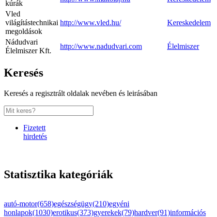
kúrák
Vled
világítástechnikai
http://www.vled.hu/
Kereskedelem
megoldások
Nádudvari
http://www.nadudvari.com
Élelmiszer
Élelmiszer Kft.
Keresés
Keresés a regisztrált oldalak nevében és leirásában
Fizetett
hirdetés
Statisztika kategóriák
autó-motor(658)
egészségügy(210)
egyéni
honlapok(1030)
erotikus(373)
gyerekek(79)
hardver(91)
információs