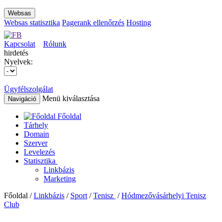
Websas
Websas statisztika
Pagerank ellenőrzés
Hosting
Kapcsolat
Rólunk
hirdetés
Nyelvek:
Ügyfélszolgálat
Menü kiválasztása
Navigáció
Főoldal
Tárhely
Domain
Szerver
Levelezés
Statisztika
Linkbázis
Marketing
Főoldal /
Linkbázis
/
Sport
/
Tenisz
/
Hódmezővásárhelyi Tenisz
Club