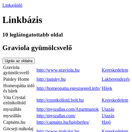
Linkajánló
Linkbázis
10 leglátogatottabb oldal
Graviola gyümölcsvelő
Ugrás az oldalra
Graviola
http://www.graviola.hu
Kereskedelem
gyümölcsvelő
Paisley Home
http://paisley.hu
Lakberendezés
Homeopátia infó
http://homeopatia.egeszseged.info/
Hírek
és hírek
Vita Crystal
http://ezustkolloid.bolt.hu
Kereskedelem
ezüstkolloid
myszállás
http://myszallas.com/Apartmanok
Utazás
myszállás
http://myszallas.com/
Utazás
Captains.hu
http://captains.hu/hajoberles/
Hajó
Göcseji mákolaj
http://www.makolaj.hu
Kereskedelem