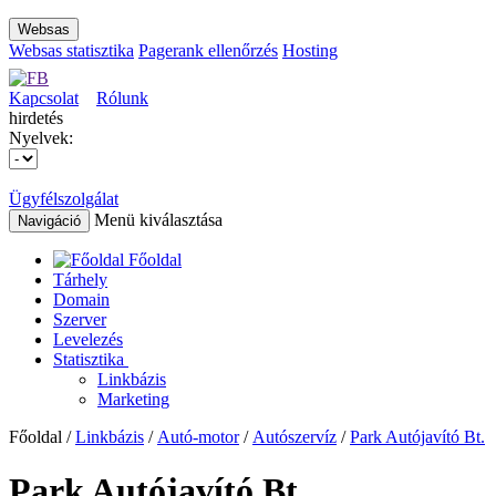
Websas
Websas statisztika
Pagerank ellenőrzés
Hosting
Kapcsolat
Rólunk
hirdetés
Nyelvek:
Ügyfélszolgálat
Menü kiválasztása
Navigáció
Főoldal
Tárhely
Domain
Szerver
Levelezés
Statisztika
Linkbázis
Marketing
Főoldal /
Linkbázis
/
Autó-motor
/
Autószervíz
/
Park Autójavító Bt.
Park Autójavító Bt.