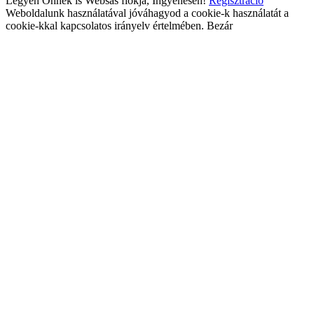
Legyen Önnek is Websas fiókja, Ingyenesen!
Regisztráció
Weboldalunk használatával jóváhagyod a cookie-k használatát a
cookie-kkal kapcsolatos irányelv értelmében.
Bezár