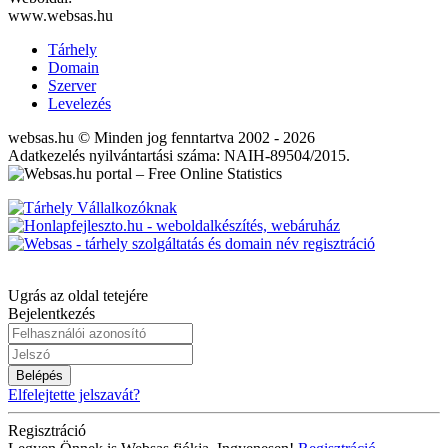
www.websas.hu
Tárhely
Domain
Szerver
Levelezés
websas.hu © Minden jog fenntartva 2002 - 2026
Adatkezelés nyilvántartási száma: NAIH-89504/2015.
Ugrás az oldal tetejére
Bejelentkezés
Belépés
Elfelejtette jelszavát?
Regisztráció