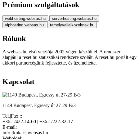
Prémium szolgáltatások
webhosting.websas.hu
serverhosting.websas.hu
viphosting.websas.hu
tarhelyvallalkozoknak.hu
Rólunk
A websas.hu első verziója 2002 végén készült el. A rendszer
alapjául a reset.hu statisztikai rendszere szolált. A reset.hu portált egy
akkori partnercégünk fejlesztette, és üzemeltette.
Kapcsolat
1149 Budapest, Egressy út 27-29 B/3
Tel.|Fax.::
+36-1/422-14-60 | +36-1/222-32-17
E-mail:
info [kukac] websas.hu
Weboldal: