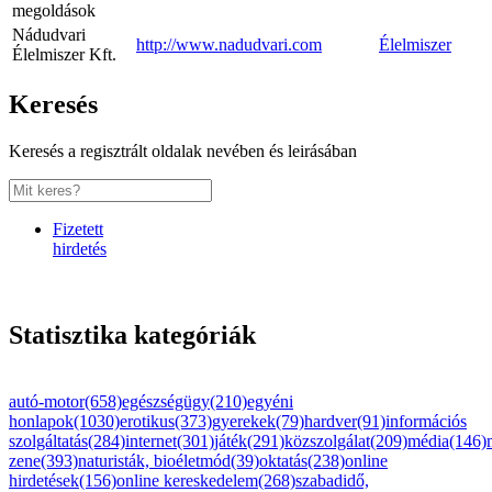
megoldások
Nádudvari
http://www.nadudvari.com
Élelmiszer
Élelmiszer Kft.
Keresés
Keresés a regisztrált oldalak nevében és leirásában
Fizetett
hirdetés
Statisztika kategóriák
autó-motor(658)
egészségügy(210)
egyéni
honlapok(1030)
erotikus(373)
gyerekek(79)
hardver(91)
információs
szolgáltatás(284)
internet(301)
játék(291)
közszolgálat(209)
média(146)
zene(393)
naturisták, bioéletmód(39)
oktatás(238)
online
hirdetések(156)
online kereskedelem(268)
szabadidő,