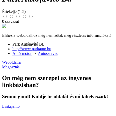
Értékelje (1-5)
0 szavazat
Ehhez a weboldalhoz még nem adtak meg részletes információkat!
Park Autójavító Bt.
http://www.parkauto.hu
Autó-motor
>
Autószervíz
Weboldalra
Megosztás
Ön még nem szerepel az ingyenes
linkbázisban?
Semmi gond! Küldje be oldalát és mi kihelyezzük!
Linkajánló