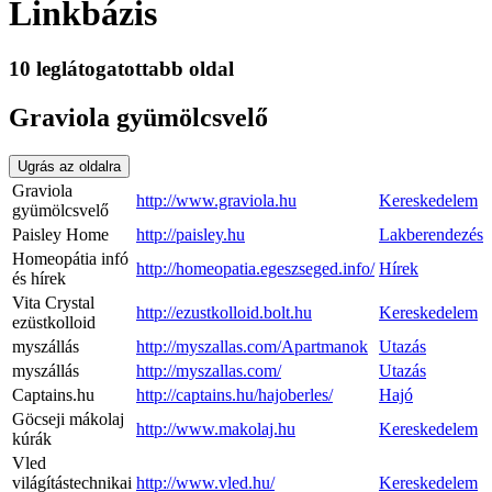
Linkbázis
10 leglátogatottabb oldal
Graviola gyümölcsvelő
Ugrás az oldalra
Graviola
http://www.graviola.hu
Kereskedelem
gyümölcsvelő
Paisley Home
http://paisley.hu
Lakberendezés
Homeopátia infó
http://homeopatia.egeszseged.info/
Hírek
és hírek
Vita Crystal
http://ezustkolloid.bolt.hu
Kereskedelem
ezüstkolloid
myszállás
http://myszallas.com/Apartmanok
Utazás
myszállás
http://myszallas.com/
Utazás
Captains.hu
http://captains.hu/hajoberles/
Hajó
Göcseji mákolaj
http://www.makolaj.hu
Kereskedelem
kúrák
Vled
világítástechnikai
http://www.vled.hu/
Kereskedelem