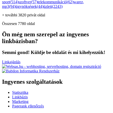
sport(514)
szoftver(57)
telekommunikáció(62)
warez,
mp3(94)
ügynökségek(44)
üzleti(2243)
+ további 3820 privát oldal
Összesen 7780 oldal
Ön még nem szerepel az ingyenes
linkbázisban?
Semmi gond! Küldje be oldalát és mi kihelyezzük!
Linkajánlás
Ingyenes szolgáltatások
Statisztika
Linkbázis
Marketing
Pagerank ellenőrzés