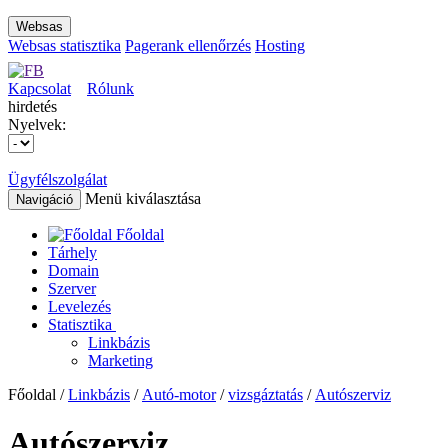
Websas
Websas statisztika
Pagerank ellenőrzés
Hosting
Kapcsolat
Rólunk
hirdetés
Nyelvek:
Ügyfélszolgálat
Menü kiválasztása
Navigáció
Főoldal
Tárhely
Domain
Szerver
Levelezés
Statisztika
Linkbázis
Marketing
Főoldal /
Linkbázis
/
Autó-motor
/
vizsgáztatás
/
Autószerviz
Autószerviz