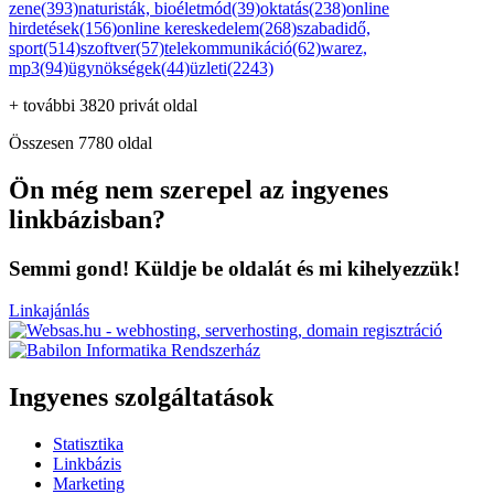
zene(393)
naturisták, bioéletmód(39)
oktatás(238)
online
hirdetések(156)
online kereskedelem(268)
szabadidő,
sport(514)
szoftver(57)
telekommunikáció(62)
warez,
mp3(94)
ügynökségek(44)
üzleti(2243)
+ további 3820 privát oldal
Összesen 7780 oldal
Ön még nem szerepel az ingyenes
linkbázisban?
Semmi gond! Küldje be oldalát és mi kihelyezzük!
Linkajánlás
Ingyenes szolgáltatások
Statisztika
Linkbázis
Marketing