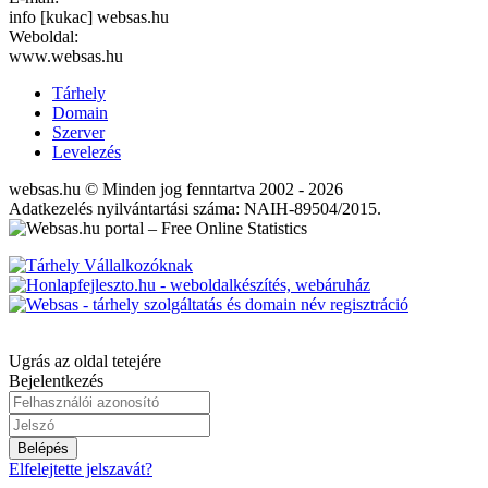
info [kukac] websas.hu
Weboldal:
www.websas.hu
Tárhely
Domain
Szerver
Levelezés
websas.hu © Minden jog fenntartva 2002 - 2026
Adatkezelés nyilvántartási száma: NAIH-89504/2015.
Ugrás az oldal tetejére
Bejelentkezés
Belépés
Elfelejtette jelszavát?