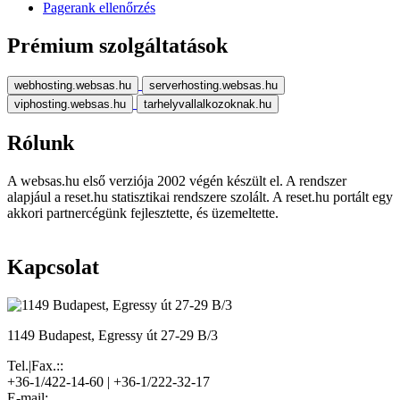
Pagerank ellenőrzés
Prémium szolgáltatások
webhosting.websas.hu
serverhosting.websas.hu
viphosting.websas.hu
tarhelyvallalkozoknak.hu
Rólunk
A websas.hu első verziója 2002 végén készült el. A rendszer
alapjául a reset.hu statisztikai rendszere szolált. A reset.hu portált egy
akkori partnercégünk fejlesztette, és üzemeltette.
Kapcsolat
1149 Budapest, Egressy út 27-29 B/3
Tel.|Fax.::
+36-1/422-14-60 | +36-1/222-32-17
E-mail: