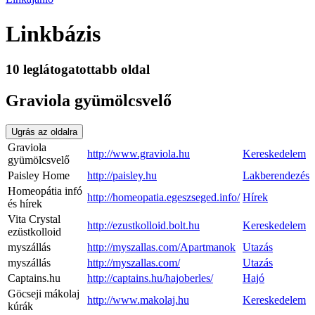
Linkbázis
10 leglátogatottabb oldal
Graviola gyümölcsvelő
Ugrás az oldalra
Graviola
http://www.graviola.hu
Kereskedelem
gyümölcsvelő
Paisley Home
http://paisley.hu
Lakberendezés
Homeopátia infó
http://homeopatia.egeszseged.info/
Hírek
és hírek
Vita Crystal
http://ezustkolloid.bolt.hu
Kereskedelem
ezüstkolloid
myszállás
http://myszallas.com/Apartmanok
Utazás
myszállás
http://myszallas.com/
Utazás
Captains.hu
http://captains.hu/hajoberles/
Hajó
Göcseji mákolaj
http://www.makolaj.hu
Kereskedelem
kúrák