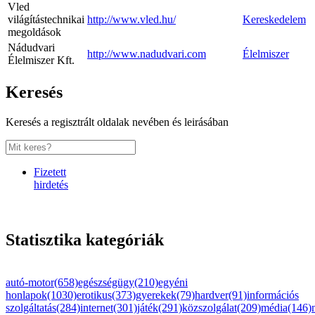
Vled
világítástechnikai
http://www.vled.hu/
Kereskedelem
megoldások
Nádudvari
http://www.nadudvari.com
Élelmiszer
Élelmiszer Kft.
Keresés
Keresés a regisztrált oldalak nevében és leirásában
Fizetett
hirdetés
Statisztika kategóriák
autó-motor(658)
egészségügy(210)
egyéni
honlapok(1030)
erotikus(373)
gyerekek(79)
hardver(91)
információs
szolgáltatás(284)
internet(301)
játék(291)
közszolgálat(209)
média(146)