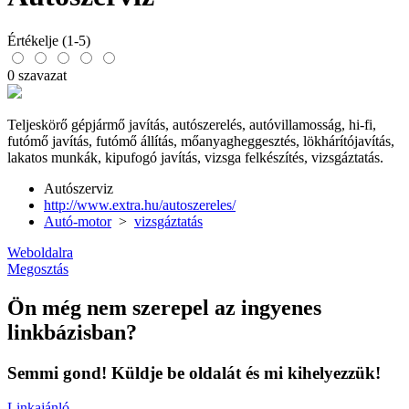
Értékelje (1-5)
0 szavazat
Teljeskörő gépjármő javítás, autószerelés, autóvillamosság, hi-fi,
futómő javítás, futómő állítás, mőanyagheggesztés, lökhárítójavítás,
lakatos munkák, kipufogó javítás, vizsga felkészítés, vizsgáztatás.
Autószerviz
http://www.extra.hu/autoszereles/
Autó-motor
>
vizsgáztatás
Weboldalra
Megosztás
Ön még nem szerepel az ingyenes
linkbázisban?
Semmi gond! Küldje be oldalát és mi kihelyezzük!
Linkajánló