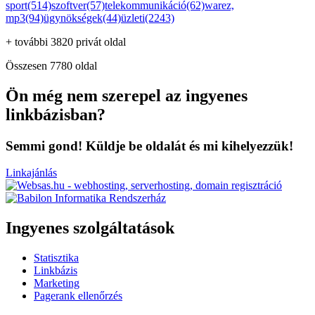
sport(514)
szoftver(57)
telekommunikáció(62)
warez,
mp3(94)
ügynökségek(44)
üzleti(2243)
+ további 3820 privát oldal
Összesen 7780 oldal
Ön még nem szerepel az ingyenes
linkbázisban?
Semmi gond! Küldje be oldalát és mi kihelyezzük!
Linkajánlás
Ingyenes szolgáltatások
Statisztika
Linkbázis
Marketing
Pagerank ellenőrzés