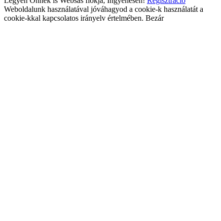
Legyen Önnek is Websas fiókja, Ingyenesen!
Regisztráció
Weboldalunk használatával jóváhagyod a cookie-k használatát a
cookie-kkal kapcsolatos irányelv értelmében.
Bezár