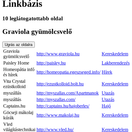
Linkbázis
10 leglátogatottabb oldal
Graviola gyümölcsvelő
Ugrás az oldalra
Graviola
http://www.graviola.hu
Kereskedelem
gyümölcsvelő
Paisley Home
http://paisley.hu
Lakberendezés
Homeopátia infó
http://homeopatia.egeszseged.info/
Hírek
és hírek
Vita Crystal
http://ezustkolloid.bolt.hu
Kereskedelem
ezüstkolloid
myszállás
http://myszallas.com/Apartmanok
Utazás
myszállás
http://myszallas.com/
Utazás
Captains.hu
http://captains.hu/hajoberles/
Hajó
Göcseji mákolaj
http://www.makolaj.hu
Kereskedelem
kúrák
Vled
világítástechnikai
http://www.vled.hu/
Kereskedelem