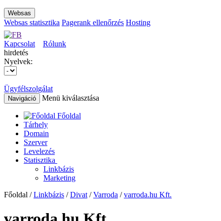
Websas
Websas statisztika
Pagerank ellenőrzés
Hosting
Kapcsolat
Rólunk
hirdetés
Nyelvek:
Ügyfélszolgálat
Menü kiválasztása
Navigáció
Főoldal
Tárhely
Domain
Szerver
Levelezés
Statisztika
Linkbázis
Marketing
Főoldal /
Linkbázis
/
Divat
/
Varroda
/
varroda.hu Kft.
varroda.hu Kft.