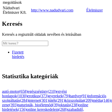
megoldások
Nádudvari
http://www.nadudvari.com
Élelmiszer
Élelmiszer Kft.
Keresés
Keresés a regisztrált oldalak nevében és leirásában
Fizetett
hirdetés
Statisztika kategóriák
autó-motor(658)
egészségügy(210)
egyéni
honlapok(1030)
erotikus(373)
gyerekek(79)
hardver(91)
információs
szolgáltatás(284)
internet(301)
játék(291)
közszolgálat(209)
média(146)
zene(393)
naturisták, bioéletmód(39)
oktatás(238)
online
hirdetések(156)
online kereskedelem(268)
szabadidő,