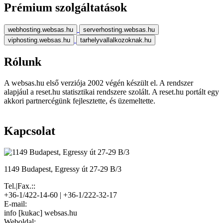
Prémium szolgáltatások
webhosting.websas.hu
serverhosting.websas.hu
viphosting.websas.hu
tarhelyvallalkozoknak.hu
Rólunk
A websas.hu első verziója 2002 végén készült el. A rendszer
alapjául a reset.hu statisztikai rendszere szolált. A reset.hu portált egy
akkori partnercégünk fejlesztette, és üzemeltette.
Kapcsolat
1149 Budapest, Egressy út 27-29 B/3
Tel.|Fax.::
+36-1/422-14-60 | +36-1/222-32-17
E-mail:
info [kukac] websas.hu
Weboldal: