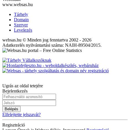
www.websas.hu
Tárhely
Domain
Szerver
Levelezés
websas.hu © Minden jog fenntartva 2002 - 2026
Adatkezelés nyilvántartási száma: NAIH-89504/2015.
Ugrás az oldal tetejére
Bejelentkezés
Belépés
Elfelejtette jelszavát?
Regisztráció