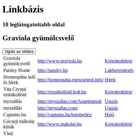
Linkbázis
10 leglátogatottabb oldal
Graviola gyümölcsvelő
Ugrás az oldalra
Graviola
http://www.graviola.hu
Kereskedelem
gyümölcsvelő
Paisley Home
http://paisley.hu
Lakberendezés
Homeopátia infó
http://homeopatia.egeszseged.info/
Hírek
és hírek
Vita Crystal
http://ezustkolloid.bolt.hu
Kereskedelem
ezüstkolloid
myszállás
http://myszallas.com/Apartmanok
Utazás
myszállás
http://myszallas.com/
Utazás
Captains.hu
http://captains.hu/hajoberles/
Hajó
Göcseji mákolaj
http://www.makolaj.hu
Kereskedelem
kúrák
Vled