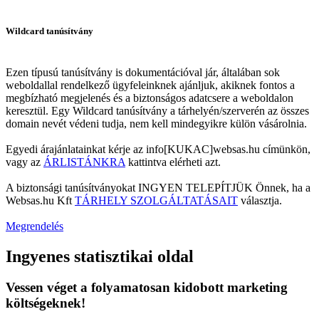
Wildcard tanúsítvány
Ezen típusú tanúsítvány is dokumentációval jár, általában sok
weboldallal rendelkező ügyfeleinknek ajánljuk, akiknek fontos a
megbízható megjelenés és a biztonságos adatcsere a weboldalon
keresztül. Egy Wildcard tanúsítvány a tárhelyén/szerverén az összes
domain nevét védeni tudja, nem kell mindegyikre külön vásárolnia.
Egyedi árajánlatainkat kérje az info[KUKAC]websas.hu címünkön,
vagy az
ÁRLISTÁNKRA
kattintva elérheti azt.
A biztonsági tanúsítványokat INGYEN TELEPÍTJÜK Önnek, ha a
Websas.hu Kft
TÁRHELY SZOLGÁLTATÁSAIT
választja.
Megrendelés
Ingyenes statisztikai oldal
Vessen véget a folyamatosan kidobott marketing
költségeknek!