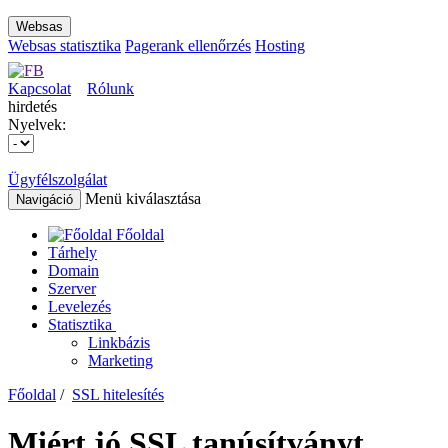
Websas
Websas statisztika
Pagerank ellenőrzés
Hosting
Kapcsolat
Rólunk
hirdetés
Nyelvek:
Ügyfélszolgálat
Menü kiválasztása
Navigáció
Főoldal
Tárhely
Domain
Szerver
Levelezés
Statisztika
Linkbázis
Marketing
Főoldal
/
SSL hitelesítés
Miért jó SSL tanúsítványt