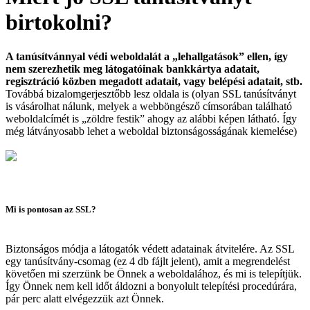
birtokolni?
A tanúsítvánnyal védi weboldalát a „lehallgatások” ellen, így
nem szerezhetik meg látogatóinak bankkártya adatait,
regisztráció közben megadott adatait, vagy belépési adatait, stb.
Továbbá bizalomgerjesztőbb lesz oldala is (olyan SSL tanúsítványt
is vásárolhat nálunk, melyek a webböngésző címsorában található
weboldalcímét is „zöldre festik” ahogy az alábbi képen látható. Így
még látványosabb lehet a weboldal biztonságosságának kiemelése)
Mi is pontosan az SSL?
Biztonságos módja a látogatók védett adatainak átvitelére. Az SSL
egy tanúsítvány-csomag (ez 4 db fájlt jelent), amit a megrendelést
követően mi szerzünk be Önnek a weboldalához, és mi is telepítjük.
Így Önnek nem kell időt áldozni a bonyolult telepítési procedúrára,
pár perc alatt elvégezzük azt Önnek.