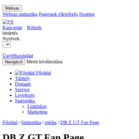
Websas
Websas statisztika
Pagerank ellenőrzés
Hosting
Kapcsolat
Rólunk
hirdetés
Nyelvek:
Ügyfélszolgálat
Menü kiválasztása
Navigáció
Főoldal
Tárhely
Domain
Szerver
Levelezés
Statisztika
Linkbázis
Marketing
Főoldal
/
Statisztika
/
média
/
DB Z GT Fan Page
DB Z GT Fan Page