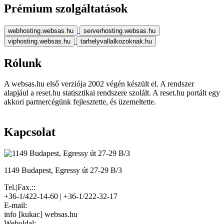
Prémium szolgáltatások
webhosting.websas.hu
serverhosting.websas.hu
viphosting.websas.hu
tarhelyvallalkozoknak.hu
Rólunk
A websas.hu első verziója 2002 végén készült el. A rendszer
alapjául a reset.hu statisztikai rendszere szolált. A reset.hu portált egy
akkori partnercégünk fejlesztette, és üzemeltette.
Kapcsolat
1149 Budapest, Egressy út 27-29 B/3
Tel.|Fax.::
+36-1/422-14-60 | +36-1/222-32-17
E-mail:
info [kukac] websas.hu
Weboldal: