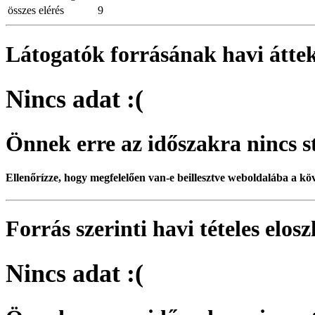
összes elérés
9
Látogatók forrásának havi áttek
Nincs adat :(
Önnek erre az időszakra nincs st
Ellenőrízze, hogy megfelelően van-e beillesztve weboldalába a kö
Forrás szerinti havi tételes elos
Nincs adat :(