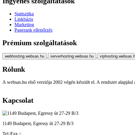
Ingyenes szolgáltatások
Statisztika
Linkbázis
Marketing
Pagerank ellenőrzés
Prémium szolgáltatások
webhosting.websas.hu
serverhosting.websas.hu
viphosting.websas.
Rólunk
A websas.hu első verziója 2002 végén készült el. A rendszer alapjául a r
Kapcsolat
1149 Budapest, Egressy út 27-29 B/3
Tel.|Fax.::