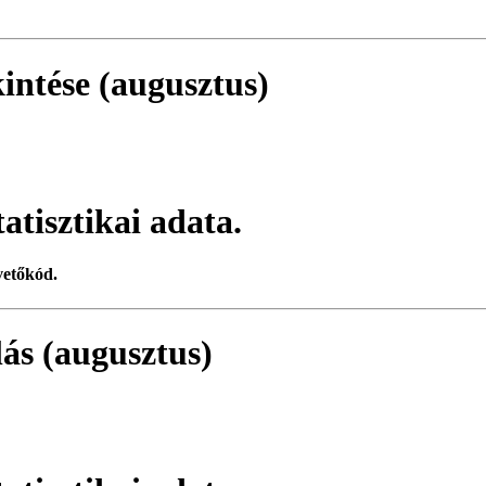
intése (augusztus)
atisztikai adata.
vetőkód.
zlás (augusztus)