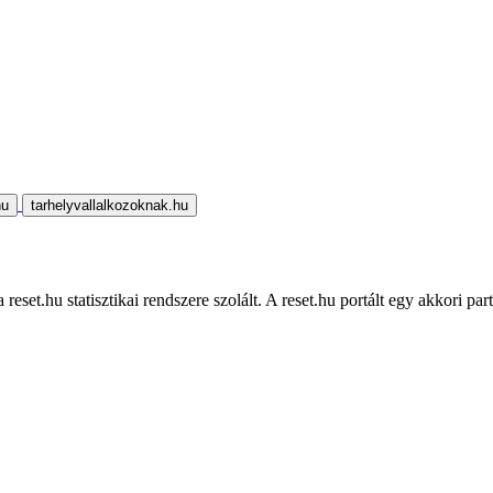
hu
tarhelyvallalkozoknak.hu
eset.hu statisztikai rendszere szolált. A reset.hu portált egy akkori part