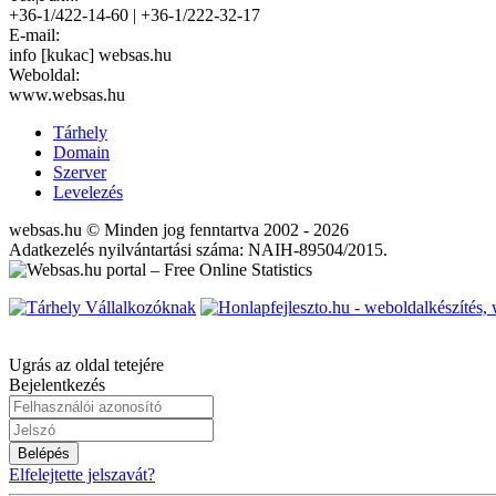
+36-1/422-14-60 | +36-1/222-32-17
E-mail:
info [kukac] websas.hu
Weboldal:
www.websas.hu
Tárhely
Domain
Szerver
Levelezés
websas.hu © Minden jog fenntartva 2002 - 2026
Adatkezelés nyilvántartási száma: NAIH-89504/2015.
Ugrás az oldal tetejére
Bejelentkezés
Belépés
Elfelejtette jelszavát?