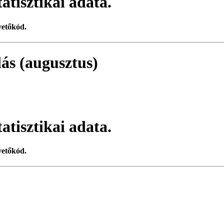
atisztikai adata.
vetőkód.
zlás (augusztus)
atisztikai adata.
vetőkód.