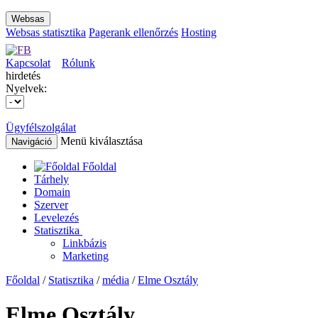
Websas
Websas statisztika
Pagerank ellenőrzés
Hosting
Kapcsolat
Rólunk
hirdetés
Nyelvek:
Ügyfélszolgálat
Menü kiválasztása
Navigáció
Főoldal
Tárhely
Domain
Szerver
Levelezés
Statisztika
Linkbázis
Marketing
Főoldal
/
Statisztika
/
média
/
Elme Osztály
Elme Osztály