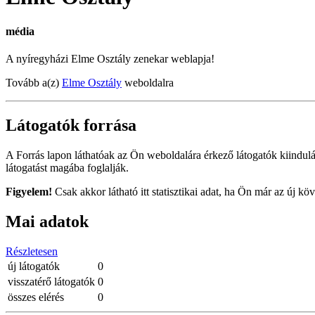
média
A nyíregyházi Elme Osztály zenekar weblapja!
Tovább a(z)
Elme Osztály
weboldalra
Látogatók forrása
A Forrás lapon láthatóak az Ön weboldalára érkező látogatók kiindulá
látogatást magába foglalják.
Figyelem!
Csak akkor látható itt statisztikai adat, ha Ön már az új k
Mai adatok
Részletesen
új látogatók
0
visszatérő látogatók
0
összes elérés
0