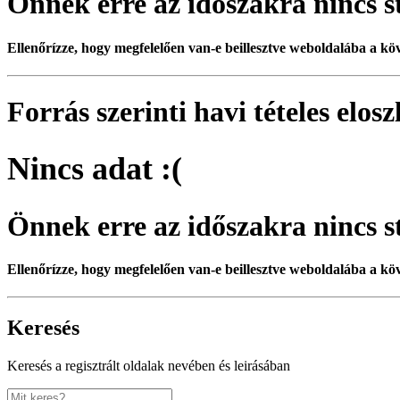
Önnek erre az időszakra nincs st
Ellenőrízze, hogy megfelelően van-e beillesztve weboldalába a kö
Forrás szerinti havi tételes elos
Nincs adat :(
Önnek erre az időszakra nincs st
Ellenőrízze, hogy megfelelően van-e beillesztve weboldalába a kö
Keresés
Keresés a regisztrált oldalak nevében és leirásában