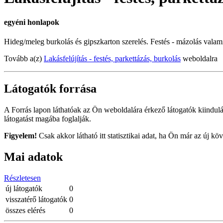
egyéni honlapok
Hideg/meleg burkolás és gipszkarton szerelés. Festés - mázolás valamin
Tovább a(z)
Lakásfelújítás - festés, parkettázás, burkolás
weboldalra
Látogatók forrása
A Forrás lapon láthatóak az Ön weboldalára érkező látogatók kiindulá
látogatást magába foglalják.
Figyelem!
Csak akkor látható itt statisztikai adat, ha Ön már az új k
Mai adatok
Részletesen
új látogatók
0
visszatérő látogatók
0
összes elérés
0