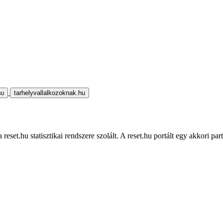
hu
tarhelyvallalkozoknak.hu
eset.hu statisztikai rendszere szolált. A reset.hu portált egy akkori part