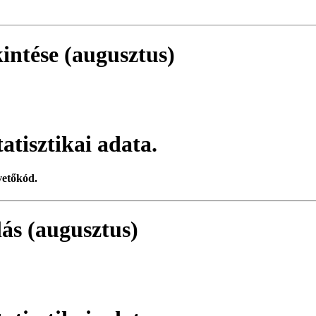
intése (augusztus)
atisztikai adata.
vetőkód.
zlás (augusztus)