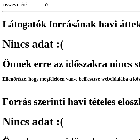
összes elérés
55
Látogatók forrásának havi áttek
Nincs adat :(
Önnek erre az időszakra nincs st
Ellenőrízze, hogy megfelelően van-e beillesztve weboldalába a kö
Forrás szerinti havi tételes elos
Nincs adat :(