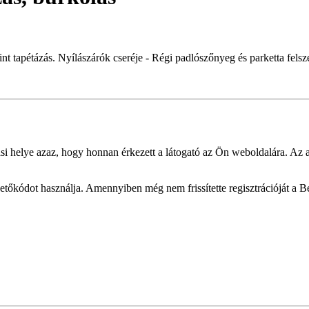
t tapétázás. Nyílászárók cseréje - Régi padlószőnyeg és parketta felsze
si helye azaz, hogy honnan érkezett a látogató az Ön weboldalára. Az a
övetőkódot használja. Amennyiben még nem frissítette regisztrációját a 