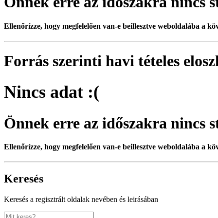
Önnek erre az időszakra nincs st
Ellenőrízze, hogy megfelelően van-e beillesztve weboldalába a kö
Forrás szerinti havi tételes elos
Nincs adat :(
Önnek erre az időszakra nincs st
Ellenőrízze, hogy megfelelően van-e beillesztve weboldalába a kö
Keresés
Keresés a regisztrált oldalak nevében és leirásában