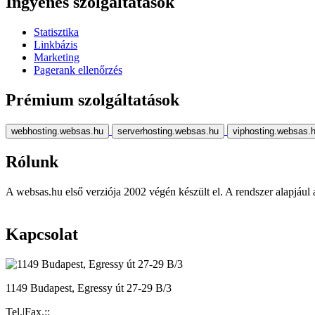
Ingyenes szolgáltatások
Statisztika
Linkbázis
Marketing
Pagerank ellenőrzés
Prémium szolgáltatások
webhosting.websas.hu
serverhosting.websas.hu
viphosting.websas.
Rólunk
A websas.hu első verziója 2002 végén készült el. A rendszer alapjául a r
Kapcsolat
1149 Budapest, Egressy út 27-29 B/3
Tel.|Fax.::