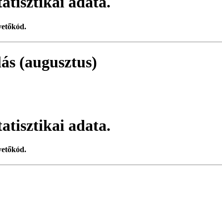
atisztikai adata.
vetőkód.
zlás (augusztus)
atisztikai adata.
vetőkód.