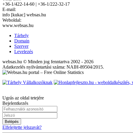
+36-1/422-14-60 | +36-1/222-32-17
E-mail:
info [kukac] websas.hu
Weboldal:
www.websas.hu
Tárhely
Domain
Szerver
Levelezés
websas.hu © Minden jog fenntartva 2002 - 2026
Adatkezelés nyilvántartási száma: NAIH-89504/2015.
Ugrás az oldal tetejére
Bejelentkezés
Belépés
Elfelejtette jelszavát?