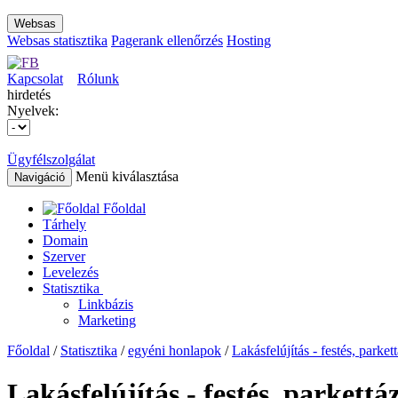
Websas
Websas statisztika
Pagerank ellenőrzés
Hosting
Kapcsolat
Rólunk
hirdetés
Nyelvek:
Ügyfélszolgálat
Menü kiválasztása
Navigáció
Főoldal
Tárhely
Domain
Szerver
Levelezés
Statisztika
Linkbázis
Marketing
Főoldal
/
Statisztika
/
egyéni honlapok
/
Lakásfelújítás - festés, parket
Lakásfelújítás - festés, parkettá