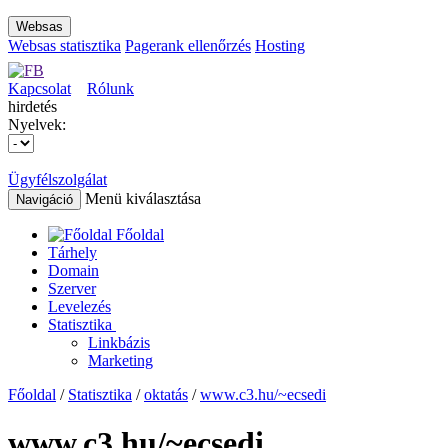
Websas
Websas statisztika
Pagerank ellenőrzés
Hosting
Kapcsolat
Rólunk
hirdetés
Nyelvek:
Ügyfélszolgálat
Menü kiválasztása
Navigáció
Főoldal
Tárhely
Domain
Szerver
Levelezés
Statisztika
Linkbázis
Marketing
Főoldal
/
Statisztika
/
oktatás
/
www.c3.hu/~ecsedi
www.c3.hu/~ecsedi