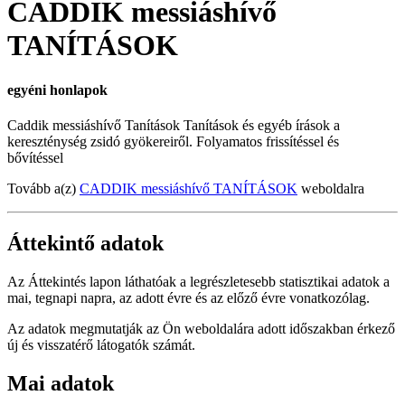
CADDIK messiáshívő
TANÍTÁSOK
egyéni honlapok
Caddik messiáshívő Tanítások Tanítások és egyéb írások a
kereszténység zsidó gyökereiről. Folyamatos frissítéssel és
bővítéssel
Tovább a(z)
CADDIK messiáshívő TANÍTÁSOK
weboldalra
Áttekintő adatok
Az Áttekintés lapon láthatóak a legrészletesebb statisztikai adatok a
mai, tegnapi napra, az adott évre és az előző évre vonatkozólag.
Az adatok megmutatják az Ön weboldalára adott időszakban érkező
új és visszatérő látogatók számát.
Mai adatok