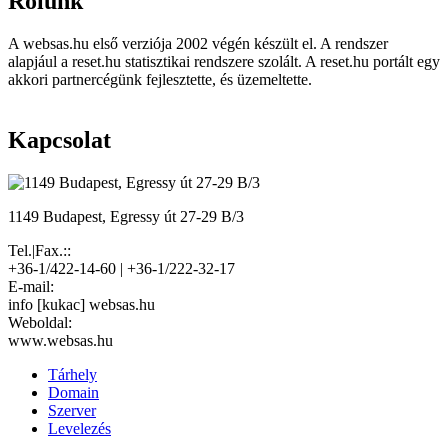
Rólunk
A websas.hu első verziója 2002 végén készült el. A rendszer
alapjául a reset.hu statisztikai rendszere szolált. A reset.hu portált egy
akkori partnercégünk fejlesztette, és üzemeltette.
Kapcsolat
1149 Budapest, Egressy út 27-29 B/3
Tel.|Fax.::
+36-1/422-14-60 | +36-1/222-32-17
E-mail:
info [kukac] websas.hu
Weboldal:
www.websas.hu
Tárhely
Domain
Szerver
Levelezés