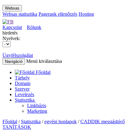
Websas
Websas statisztika
Pagerank ellenőrzés
Hosting
Kapcsolat
Rólunk
hirdetés
Nyelvek:
Ügyfélszolgálat
Menü kiválasztása
Navigáció
Főoldal
Tárhely
Domain
Szerver
Levelezés
Statisztika
Linkbázis
Marketing
Főoldal
/
Statisztika
/
egyéni honlapok
/
CADDIK messiáshívő
TANÍTÁSOK