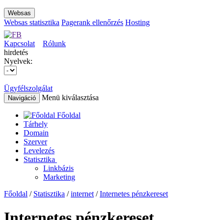
Websas
Websas statisztika
Pagerank ellenőrzés
Hosting
Kapcsolat
Rólunk
hirdetés
Nyelvek:
Ügyfélszolgálat
Menü kiválasztása
Navigáció
Főoldal
Tárhely
Domain
Szerver
Levelezés
Statisztika
Linkbázis
Marketing
Főoldal
/
Statisztika
/
internet
/
Internetes pénzkereset
Internetes pénzkereset