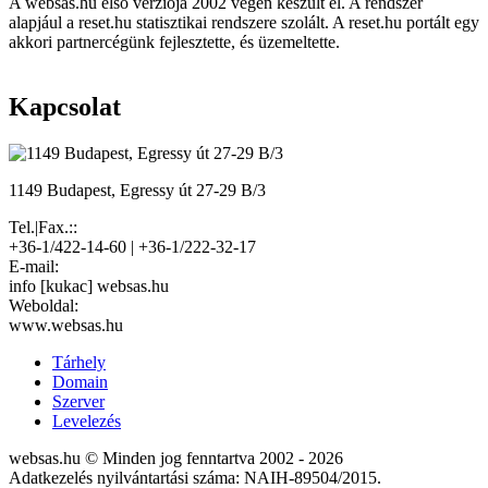
A websas.hu első verziója 2002 végén készült el. A rendszer
alapjául a reset.hu statisztikai rendszere szolált. A reset.hu portált egy
akkori partnercégünk fejlesztette, és üzemeltette.
Kapcsolat
1149 Budapest, Egressy út 27-29 B/3
Tel.|Fax.::
+36-1/422-14-60 | +36-1/222-32-17
E-mail:
info [kukac] websas.hu
Weboldal:
www.websas.hu
Tárhely
Domain
Szerver
Levelezés
websas.hu © Minden jog fenntartva 2002 - 2026
Adatkezelés nyilvántartási száma: NAIH-89504/2015.