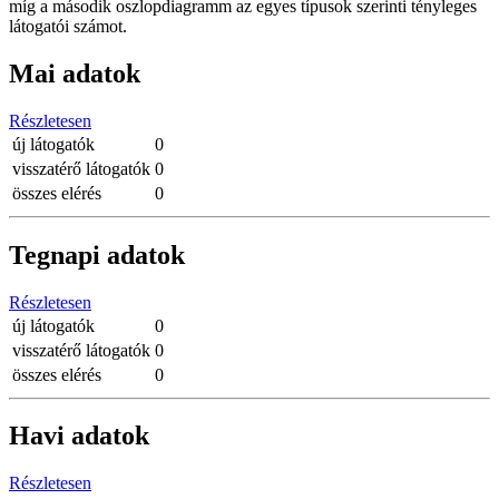
míg a második oszlopdiagramm az egyes típusok szerinti tényleges
látogatói számot.
Mai adatok
Részletesen
új látogatók
0
visszatérő látogatók
0
összes elérés
0
Tegnapi adatok
Részletesen
új látogatók
0
visszatérő látogatók
0
összes elérés
0
Havi adatok
Részletesen