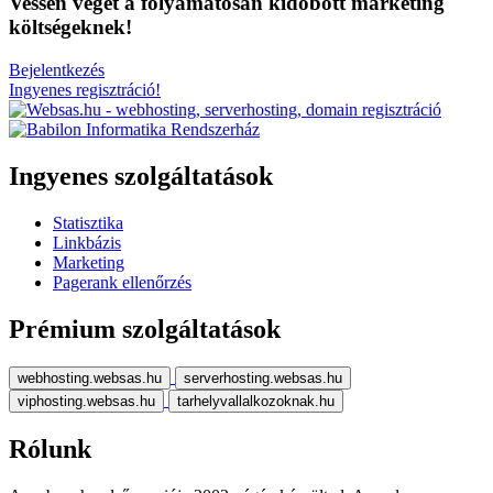
Vessen véget a folyamatosan kidobott marketing
költségeknek!
Bejelentkezés
Ingyenes regisztráció!
Ingyenes szolgáltatások
Statisztika
Linkbázis
Marketing
Pagerank ellenőrzés
Prémium szolgáltatások
webhosting.websas.hu
serverhosting.websas.hu
viphosting.websas.hu
tarhelyvallalkozoknak.hu
Rólunk