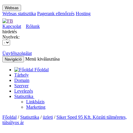
Websas
Websas statisztika
Pagerank ellenőrzés
Hosting
Kapcsolat
Rólunk
hirdetés
Nyelvek:
Ügyfélszolgálat
Menü kiválasztása
Navigáció
Főoldal
Tárhely
Domain
Szerver
Levelezés
Statisztika
Linkbázis
Marketing
Főoldal
/
Statisztika
/
üzleti
/
Siker Sped 95 Kft. Közúti túlméretes,
túlsúlyos ár