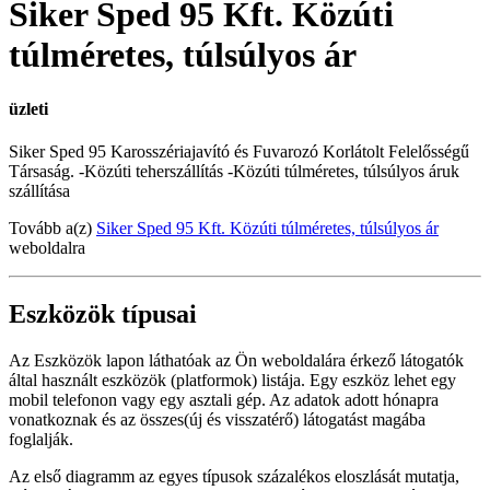
Siker Sped 95 Kft. Közúti
túlméretes, túlsúlyos ár
üzleti
Siker Sped 95 Karosszériajavító és Fuvarozó Korlátolt Felelősségű
Társaság. -Közúti teherszállítás -Közúti túlméretes, túlsúlyos áruk
szállítása
Tovább a(z)
Siker Sped 95 Kft. Közúti túlméretes, túlsúlyos ár
weboldalra
Eszközök típusai
Az Eszközök lapon láthatóak az Ön weboldalára érkező látogatók
által használt eszközök (platformok) listája. Egy eszköz lehet egy
mobil telefonon vagy egy asztali gép. Az adatok adott hónapra
vonatkoznak és az összes(új és visszatérő) látogatást magába
foglalják.
Az első diagramm az egyes típusok százalékos eloszlását mutatja,