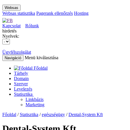
Websas
Websas statisztika
Pagerank ellenőrzés
Hosting
Kapcsolat
Rólunk
hirdetés
Nyelvek:
Ügyfélszolgálat
Menü kiválasztása
Navigáció
Főoldal
Tárhely
Domain
Szerver
Levelezés
Statisztika
Linkbázis
Marketing
Főoldal
/
Statisztika
/
egészségügy
/
Dental-System Kft
Dental-System Kft