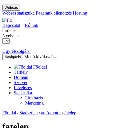
Websas
Websas statisztika
Pagerank ellenőrzés
Hosting
Kapcsolat
Rólunk
hirdetés
Nyelvek:
Ügyfélszolgálat
Menü kiválasztása
Navigáció
Főoldal
Tárhely
Domain
Szerver
Levelezés
Statisztika
Linkbázis
Marketing
Főoldal
/
Statisztika
/
autó-motor
/
fatelep
fatelep