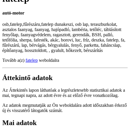
autó-motor
osb,fatelep,fűrészáru,fatelep dunakeszi, osb lap, teraszburkolat,
asztalos faanyag, faanyag, hajópadló, lambéria, tetőléc, táblásított
fenyőlap, faanyagvédelem, ragasztott, gerendák, BSH, palló,
tetőfólia, sherpa, fafesték, akác, borovi, luc, fríz, deszka, fatelep, fa,
fűrészárú, lap, bérvágás, bérgyalulás, fenyő, parketta, faháncslap,
építőanyag, hossztoldott, , gyalult, hőkezelt, bérszárítás
Tovább a(z)
fatelep
weboldalra
Áttekintő adatok
Az Áttekintés lapon láthatóak a legrészletesebb statisztikai adatok a
mai, tegnapi napra, az adott évre és az előző évre vonatkozólag.
Az adatok megmutatják az Ön weboldalára adott időszakban érkező
új és visszatérő látogatók számát.
Mai adatok