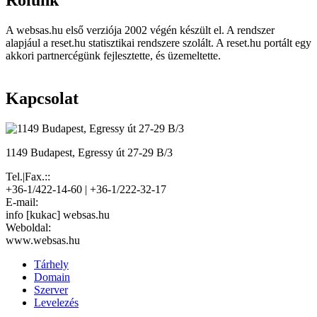
Rólunk
A websas.hu első verziója 2002 végén készült el. A rendszer
alapjául a reset.hu statisztikai rendszere szolált. A reset.hu portált egy
akkori partnercégünk fejlesztette, és üzemeltette.
Kapcsolat
1149 Budapest, Egressy út 27-29 B/3
Tel.|Fax.::
+36-1/422-14-60 | +36-1/222-32-17
E-mail:
info [kukac] websas.hu
Weboldal:
www.websas.hu
Tárhely
Domain
Szerver
Levelezés