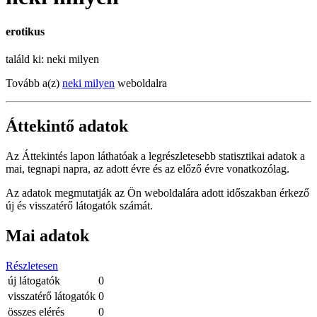
erotikus
találd ki: neki milyen
Tovább a(z)
neki milyen
weboldalra
Áttekintő adatok
Az Áttekintés lapon láthatóak a legrészletesebb statisztikai adatok a
mai, tegnapi napra, az adott évre és az előző évre vonatkozólag.
Az adatok megmutatják az Ön weboldalára adott időszakban érkező
új és visszatérő látogatók számát.
Mai adatok
Részletesen
új látogatók
0
visszatérő látogatók
0
összes elérés
0