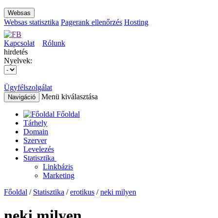
Websas
Websas statisztika
Pagerank ellenőrzés
Hosting
Kapcsolat
Rólunk
hirdetés
Nyelvek:
Ügyfélszolgálat
Menü kiválasztása
Navigáció
Főoldal
Tárhely
Domain
Szerver
Levelezés
Statisztika
Linkbázis
Marketing
Főoldal
/
Statisztika
/
erotikus
/
neki milyen
neki milyen