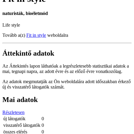
naturisták, bioéletmód
Life style
Tovább a(z)
Fit in style
weboldalra
Áttekintő adatok
Az Áttekintés lapon láthatóak a legrészletesebb statisztikai adatok a
mai, tegnapi napra, az adott évre és az előző évre vonatkozólag.
Az adatok megmutatják az Ön weboldalára adott időszakban érkező
új és visszatérő látogatók számát.
Mai adatok
Részletesen
új látogatók
0
visszatérő látogatók
0
összes elérés
0