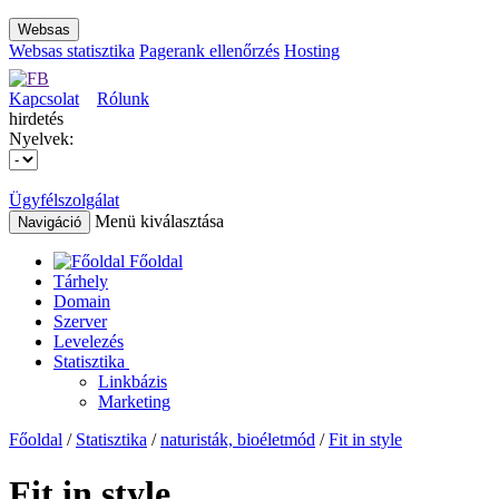
Websas
Websas statisztika
Pagerank ellenőrzés
Hosting
Kapcsolat
Rólunk
hirdetés
Nyelvek:
Ügyfélszolgálat
Menü kiválasztása
Navigáció
Főoldal
Tárhely
Domain
Szerver
Levelezés
Statisztika
Linkbázis
Marketing
Főoldal
/
Statisztika
/
naturisták, bioéletmód
/
Fit in style
Fit in style