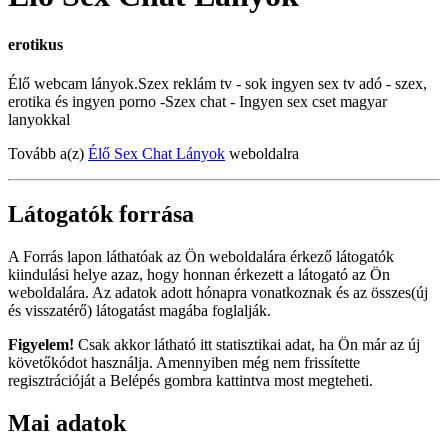
erotikus
Élő webcam lányok.Szex reklám tv - sok ingyen sex tv adó - szex,
erotika és ingyen porno -Szex chat - Ingyen sex cset magyar
lanyokkal
Tovább a(z)
Élő Sex Chat Lányok
weboldalra
Látogatók forrása
A Forrás lapon láthatóak az Ön weboldalára érkező látogatók
kiindulási helye azaz, hogy honnan érkezett a látogató az Ön
weboldalára. Az adatok adott hónapra vonatkoznak és az összes(új
és visszatérő) látogatást magába foglalják.
Figyelem!
Csak akkor látható itt statisztikai adat, ha Ön már az új
követőkódot használja. Amennyiben még nem frissítette
regisztrációját a Belépés gombra kattintva most megteheti.
Mai adatok