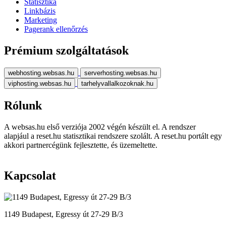
Statisztika
Linkbázis
Marketing
Pagerank ellenőrzés
Prémium szolgáltatások
webhosting.websas.hu
serverhosting.websas.hu
viphosting.websas.hu
tarhelyvallalkozoknak.hu
Rólunk
A websas.hu első verziója 2002 végén készült el. A rendszer
alapjául a reset.hu statisztikai rendszere szolált. A reset.hu portált egy
akkori partnercégünk fejlesztette, és üzemeltette.
Kapcsolat
1149 Budapest, Egressy út 27-29 B/3