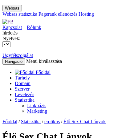
Websas
Websas statisztika
Pagerank ellenőrzés
Hosting
Kapcsolat
Rólunk
hirdetés
Nyelvek:
Ügyfélszolgálat
Menü kiválasztása
Navigáció
Főoldal
Tárhely
Domain
Szerver
Levelezés
Statisztika
Linkbázis
Marketing
Főoldal
/
Statisztika
/
erotikus
/
Élő Sex Chat Lányok
Élő Sex Chat Lányok