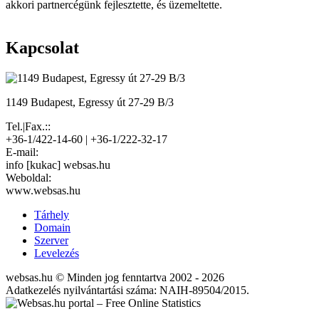
akkori partnercégünk fejlesztette, és üzemeltette.
Kapcsolat
1149 Budapest, Egressy út 27-29 B/3
Tel.|Fax.::
+36-1/422-14-60 | +36-1/222-32-17
E-mail:
info [kukac] websas.hu
Weboldal:
www.websas.hu
Tárhely
Domain
Szerver
Levelezés
websas.hu © Minden jog fenntartva 2002 - 2026
Adatkezelés nyilvántartási száma: NAIH-89504/2015.