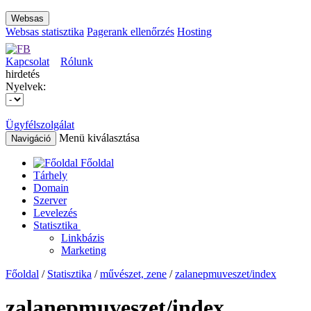
Websas
Websas statisztika
Pagerank ellenőrzés
Hosting
Kapcsolat
Rólunk
hirdetés
Nyelvek:
Ügyfélszolgálat
Menü kiválasztása
Navigáció
Főoldal
Tárhely
Domain
Szerver
Levelezés
Statisztika
Linkbázis
Marketing
Főoldal
/
Statisztika
/
művészet, zene
/
zalanepmuveszet/index
zalanepmuveszet/index