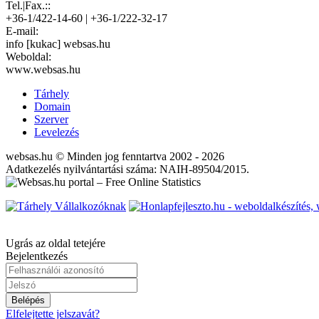
Tel.|Fax.::
+36-1/422-14-60 | +36-1/222-32-17
E-mail:
info [kukac] websas.hu
Weboldal:
www.websas.hu
Tárhely
Domain
Szerver
Levelezés
websas.hu © Minden jog fenntartva 2002 - 2026
Adatkezelés nyilvántartási száma: NAIH-89504/2015.
Ugrás az oldal tetejére
Bejelentkezés
Belépés
Elfelejtette jelszavát?