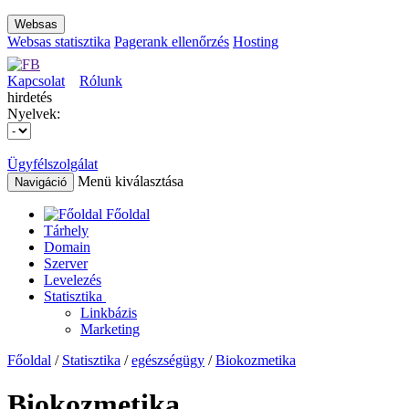
Websas
Websas statisztika
Pagerank ellenőrzés
Hosting
Kapcsolat
Rólunk
hirdetés
Nyelvek:
Ügyfélszolgálat
Menü kiválasztása
Navigáció
Főoldal
Tárhely
Domain
Szerver
Levelezés
Statisztika
Linkbázis
Marketing
Főoldal
/
Statisztika
/
egészségügy
/
Biokozmetika
Biokozmetika