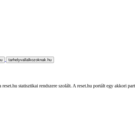
hu
tarhelyvallalkozoknak.hu
eset.hu statisztikai rendszere szolált. A reset.hu portált egy akkori part