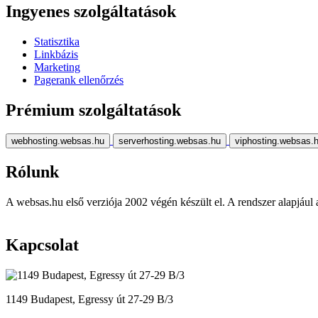
Ingyenes szolgáltatások
Statisztika
Linkbázis
Marketing
Pagerank ellenőrzés
Prémium szolgáltatások
webhosting.websas.hu
serverhosting.websas.hu
viphosting.websas.
Rólunk
A websas.hu első verziója 2002 végén készült el. A rendszer alapjául a r
Kapcsolat
1149 Budapest, Egressy út 27-29 B/3