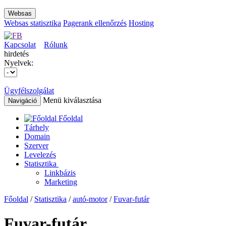
Websas
Websas statisztika
Pagerank ellenőrzés
Hosting
Kapcsolat
Rólunk
hirdetés
Nyelvek:
Ügyfélszolgálat
Menü kiválasztása
Navigáció
Főoldal
Tárhely
Domain
Szerver
Levelezés
Statisztika
Linkbázis
Marketing
Főoldal
/
Statisztika
/
autó-motor
/
Fuvar-futár
Fuvar-futár