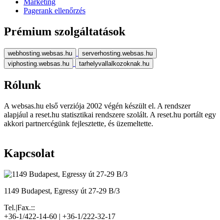
Marketing
Pagerank ellenőrzés
Prémium szolgáltatások
webhosting.websas.hu
serverhosting.websas.hu
viphosting.websas.hu
tarhelyvallalkozoknak.hu
Rólunk
A websas.hu első verziója 2002 végén készült el. A rendszer
alapjául a reset.hu statisztikai rendszere szolált. A reset.hu portált egy
akkori partnercégünk fejlesztette, és üzemeltette.
Kapcsolat
1149 Budapest, Egressy út 27-29 B/3
Tel.|Fax.::
+36-1/422-14-60 | +36-1/222-32-17