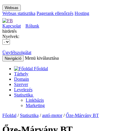
Websas
Websas statisztika
Pagerank ellenőrzés
Hosting
Kapcsolat
Rólunk
hirdetés
Nyelvek:
Ügyfélszolgálat
Menü kiválasztása
Navigáció
Főoldal
Tárhely
Domain
Szerver
Levelezés
Statisztika
Linkbázis
Marketing
Főoldal
/
Statisztika
/
autó-motor
/
Őze-Márvány BT
Őze-Márvány BT