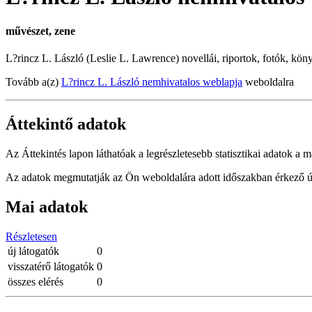
művészet, zene
L?rincz L. László (Leslie L. Lawrence) novellái, riportok, fotók, köny
Tovább a(z)
L?rincz L. László nemhivatalos weblapja
weboldalra
Áttekintő adatok
Az Áttekintés lapon láthatóak a legrészletesebb statisztikai adatok a m
Az adatok megmutatják az Ön weboldalára adott időszakban érkező új 
Mai adatok
Részletesen
új látogatók
0
visszatérő látogatók
0
összes elérés
0