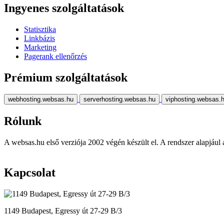
Ingyenes szolgáltatások
Statisztika
Linkbázis
Marketing
Pagerank ellenőrzés
Prémium szolgáltatások
webhosting.websas.hu
serverhosting.websas.hu
viphosting.websas.
Rólunk
A websas.hu első verziója 2002 végén készült el. A rendszer alapjául a r
Kapcsolat
1149 Budapest, Egressy út 27-29 B/3