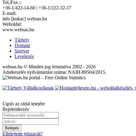
Tel.|Fax.::
+36-1/422-14-60 | +36-1/222-32-17
E-mail:
info [kukac] websas.hu
Weboldal:
www.websas.hu
Tárhely
Domain
Szerver
Levelezés
websas.hu © Minden jog fenntartva 2002 - 2026
Adatkezelés nyilvántartási száma: NAIH-89504/2015.
Ugrás az oldal tetejére
Bejelentkezés
Belépés
Elfelejtette jelszavát?