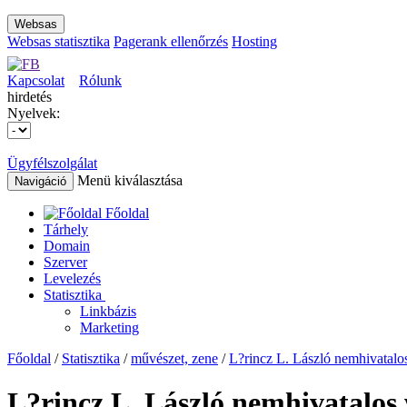
Websas
Websas statisztika
Pagerank ellenőrzés
Hosting
Kapcsolat
Rólunk
hirdetés
Nyelvek:
Ügyfélszolgálat
Menü kiválasztása
Navigáció
Főoldal
Tárhely
Domain
Szerver
Levelezés
Statisztika
Linkbázis
Marketing
Főoldal
/
Statisztika
/
művészet, zene
/
L?rincz L. László nemhivatalo
L?rincz L. László nemhivatalos