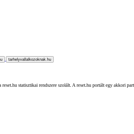
hu
tarhelyvallalkozoknak.hu
eset.hu statisztikai rendszere szolált. A reset.hu portált egy akkori part