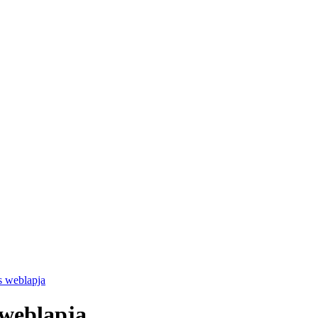
s weblapja
 weblapja