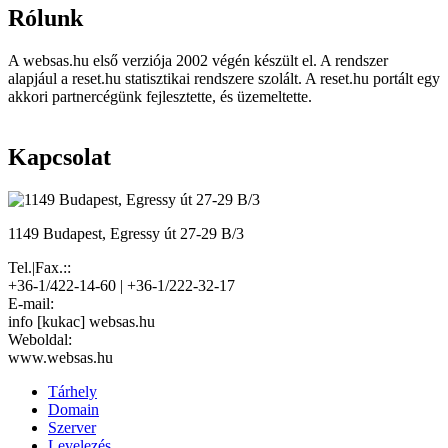
Rólunk
A websas.hu első verziója 2002 végén készült el. A rendszer
alapjául a reset.hu statisztikai rendszere szolált. A reset.hu portált egy
akkori partnercégünk fejlesztette, és üzemeltette.
Kapcsolat
1149 Budapest, Egressy út 27-29 B/3
Tel.|Fax.::
+36-1/422-14-60 | +36-1/222-32-17
E-mail:
info [kukac] websas.hu
Weboldal:
www.websas.hu
Tárhely
Domain
Szerver
Levelezés