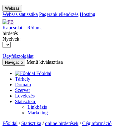
Websas
Websas statisztika
Pagerank ellenőrzés
Hosting
Kapcsolat
Rólunk
hirdetés
Nyelvek:
Ügyfélszolgálat
Menü kiválasztása
Navigáció
Főoldal
Tárhely
Domain
Szerver
Levelezés
Statisztika
Linkbázis
Marketing
Főoldal
/
Statisztika
/
online hirdetések
/
Céginformáció