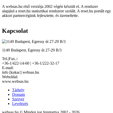
A websas.hu első verziója 2002 végén készült el. A rendszer
alapjául a reset.hu statisztikai rendszere szolált. A reset.hu portált egy
akkori partnercégünk fejlesztette, és üzemeltette.
Kapcsolat
1149 Budapest, Egressy út 27-29 B/3
Tel.|Fax.::
+36-1/422-14-60 | +36-1/222-32-17
E-mail:
info [kukac] websas.hu
Weboldal:
www.websas.hu
Tárhely
Domain
Szerver
Levelezés
websas.hu © Minden jog fenntartva 2002 - 2026