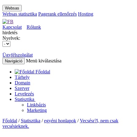
Websas
Websas statisztika
Pagerank ellenőrzés
Hosting
Kapcsolat
Rólunk
hirdetés
Nyelvek:
Ügyfélszolgálat
Menü kiválasztása
Navigáció
Főoldal
Tárhely
Domain
Szerver
Levelezés
Statisztika
Linkbázis
Marketing
Főoldal
/
Statisztika
/
egyéni honlapok
/
Vecsésr?l, nem csak
vecsésieknek.