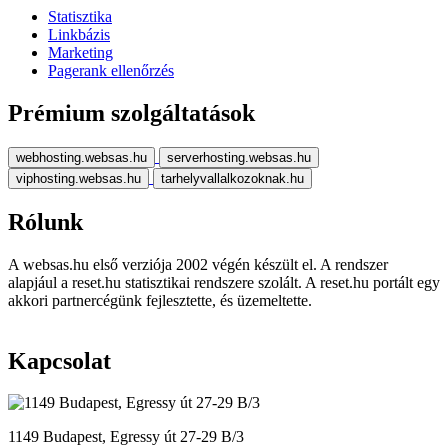
Statisztika
Linkbázis
Marketing
Pagerank ellenőrzés
Prémium szolgáltatások
webhosting.websas.hu
serverhosting.websas.hu
viphosting.websas.hu
tarhelyvallalkozoknak.hu
Rólunk
A websas.hu első verziója 2002 végén készült el. A rendszer
alapjául a reset.hu statisztikai rendszere szolált. A reset.hu portált egy
akkori partnercégünk fejlesztette, és üzemeltette.
Kapcsolat
1149 Budapest, Egressy út 27-29 B/3