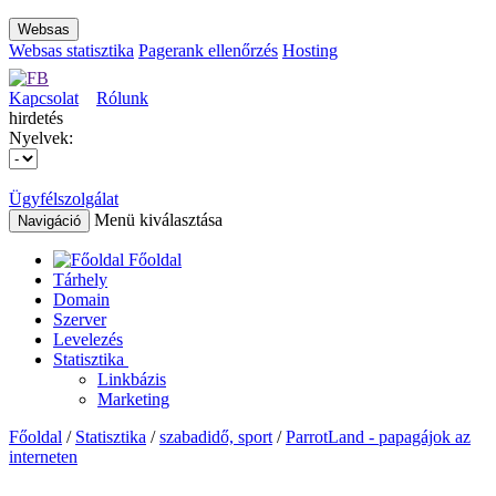
Websas
Websas statisztika
Pagerank ellenőrzés
Hosting
Kapcsolat
Rólunk
hirdetés
Nyelvek:
Ügyfélszolgálat
Menü kiválasztása
Navigáció
Főoldal
Tárhely
Domain
Szerver
Levelezés
Statisztika
Linkbázis
Marketing
Főoldal
/
Statisztika
/
szabadidő, sport
/
ParrotLand - papagájok az
interneten