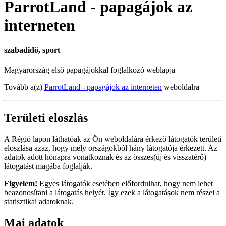
ParrotLand - papagájok az
interneten
szabadidő, sport
Magyarország első papagájokkal foglalkozó weblapja
Tovább a(z)
ParrotLand - papagájok az interneten
weboldalra
Területi eloszlás
A Régió lapon láthatóak az Ön weboldalára érkező látogatók területi
eloszlása azaz, hogy mely országokból hány látogatója érkezett. Az
adatok adott hónapra vonatkoznak és az összes(új és visszatérő)
látogatást magába foglalják.
Figyelem!
Egyes látogatók esetében előfordulhat, hogy nem lehet
beazonosítani a látogatás helyét. Így ezek a látogatások nem részei a
statisztikai adatoknak.
Mai adatok