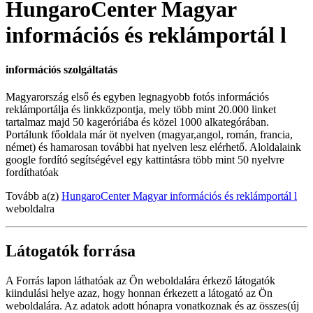
HungaroCenter Magyar
információs és reklámportál l
információs szolgáltatás
Magyarország első és egyben legnagyobb fotós információs
reklámportálja és linkközpontja, mely több mint 20.000 linket
tartalmaz majd 50 kageróriába és közel 1000 alkategórában.
Portálunk főoldala már öt nyelven (magyar,angol, román, francia,
német) és hamarosan további hat nyelven lesz elérhető. Aloldalaink
google fordító segítségével egy kattintásra több mint 50 nyelvre
fordíthatóak
Tovább a(z)
HungaroCenter Magyar információs és reklámportál l
weboldalra
Látogatók forrása
A Forrás lapon láthatóak az Ön weboldalára érkező látogatók
kiindulási helye azaz, hogy honnan érkezett a látogató az Ön
weboldalára. Az adatok adott hónapra vonatkoznak és az összes(új