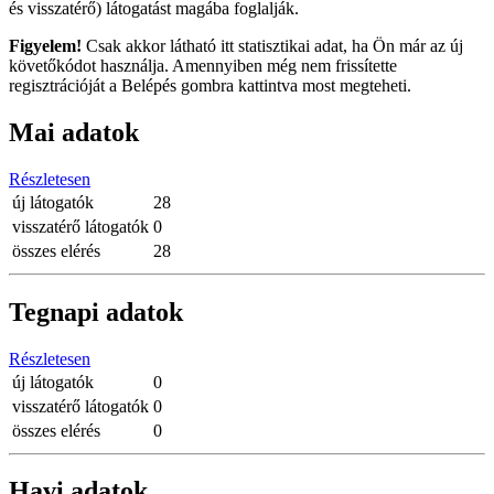
és visszatérő) látogatást magába foglalják.
Figyelem!
Csak akkor látható itt statisztikai adat, ha Ön már az új
követőkódot használja. Amennyiben még nem frissítette
regisztrációját a Belépés gombra kattintva most megteheti.
Mai adatok
Részletesen
új látogatók
28
visszatérő látogatók
0
összes elérés
28
Tegnapi adatok
Részletesen
új látogatók
0
visszatérő látogatók
0
összes elérés
0
Havi adatok