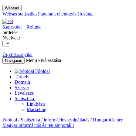
Websas
Websas statisztika
Pagerank ellenőrzés
Hosting
Kapcsolat
Rólunk
hirdetés
Nyelvek:
Ügyfélszolgálat
Menü kiválasztása
Navigáció
Főoldal
Tárhely
Domain
Szerver
Levelezés
Statisztika
Linkbázis
Marketing
Főoldal
/
Statisztika
/
információs szolgáltatás
/
HungaroCenter
Magyar információs és reklámportál l