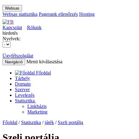
Websas
Websas statisztika
Pagerank ellenőrzés
Hosting
Kapcsolat
Rólunk
hirdetés
Nyelvek:
Ügyfélszolgálat
Menü kiválasztása
Navigáció
Főoldal
Tárhely
Domain
Szerver
Levelezés
Statisztika
Linkbázis
Marketing
Főoldal
/
Statisztika
/
játék
/
Szeli portálja
Szeli portálja