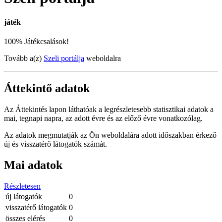
játék
100% Játékcsalások!
Tovább a(z)
Szeli portálja
weboldalra
Áttekintő adatok
Az Áttekintés lapon láthatóak a legrészletesebb statisztikai adatok a
mai, tegnapi napra, az adott évre és az előző évre vonatkozólag.
Az adatok megmutatják az Ön weboldalára adott időszakban érkező
új és visszatérő látogatók számát.
Mai adatok
Részletesen
új látogatók
0
visszatérő látogatók
0
összes elérés
0