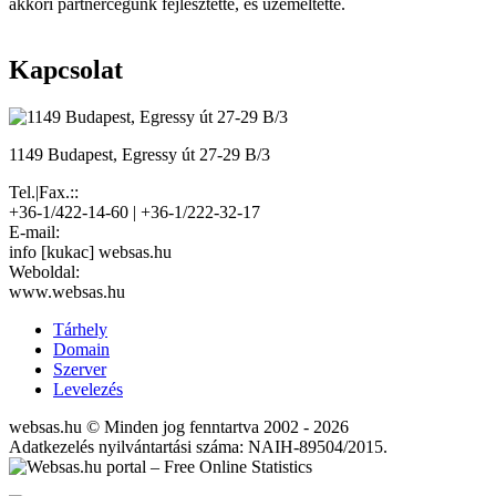
akkori partnercégünk fejlesztette, és üzemeltette.
Kapcsolat
1149 Budapest, Egressy út 27-29 B/3
Tel.|Fax.::
+36-1/422-14-60 | +36-1/222-32-17
E-mail:
info [kukac] websas.hu
Weboldal:
www.websas.hu
Tárhely
Domain
Szerver
Levelezés
websas.hu © Minden jog fenntartva 2002 - 2026
Adatkezelés nyilvántartási száma: NAIH-89504/2015.