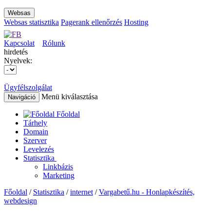
Websas
Websas statisztika
Pagerank ellenőrzés
Hosting
Kapcsolat
Rólunk
hirdetés
Nyelvek:
Ügyfélszolgálat
Menü kiválasztása
Navigáció
Főoldal
Tárhely
Domain
Szerver
Levelezés
Statisztika
Linkbázis
Marketing
Főoldal
/
Statisztika
/
internet
/
Vargabetű.hu - Honlapkészítés,
webdesign