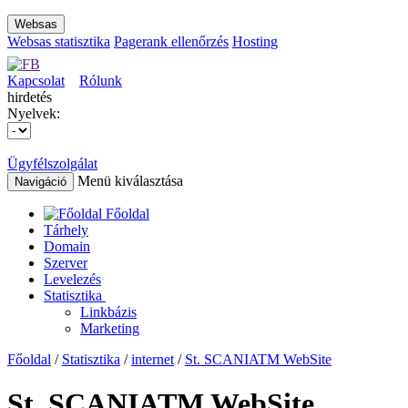
Websas
Websas statisztika
Pagerank ellenőrzés
Hosting
Kapcsolat
Rólunk
hirdetés
Nyelvek:
Ügyfélszolgálat
Menü kiválasztása
Navigáció
Főoldal
Tárhely
Domain
Szerver
Levelezés
Statisztika
Linkbázis
Marketing
Főoldal
/
Statisztika
/
internet
/
St. SCANIATM WebSite
St. SCANIATM WebSite