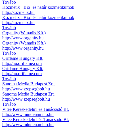
Tovább
Kozmetix - Bio- és natúr kozmetikumok
http://kozmetix.hu
Kozmetix - Bio- és natúr kozmetikumok
http://kozmetix.hu
Tovább
Organity (Wanadis Kft.)
http://www.organity.hu
Organity (Wanadis Kft.)
http://www.organity.hu
Tovább
Oriflame Hungary Kft.
http://hu.oriflame.com
Oriflame Hungary Kft.
http://hu.oriflame.com
Tovább
Sanoma Media Budapest Zrt.
http://www.szepsegbolt.hu
Sanoma Media Budapest Zrt.
http://www.szepsegbolt.hu
Tovább
Vitee Kereskedelmi és Tanácsadó Bt.
http://www.mindenamino.hu
Vitee Kereskedelmi és Tanácsadó Bt.
http://www.mindenamino.hu