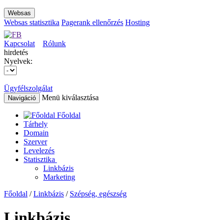
Websas
Websas statisztika
Pagerank ellenőrzés
Hosting
Kapcsolat
Rólunk
hirdetés
Nyelvek:
Ügyfélszolgálat
Menü kiválasztása
Navigáció
Főoldal
Tárhely
Domain
Szerver
Levelezés
Statisztika
Linkbázis
Marketing
Főoldal
/
Linkbázis
/
Szépség, egészség
Linkbázis