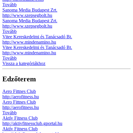
Tovább
Sanoma Media Budapest Zrt.
http://www.szepsegbolt.hu
Sanoma Media Budapest Zrt.
http://www.szepsegbolt.hu
Tovább
Vitee Kereskedelmi és Tanácsadó Bt.
http://www.mindenamino.hu
Vitee Kereskedelmi és Tanácsadó Bt.
http://www.mindenamino.hu
Tovább
Vissza a kategóriákhoz
Edzőterem
Aero Fittnes Club
http://aerofitness.hu
Aero Fittnes Club
http://aerofitness.hu
Tovább
Aktív Fitness Club
http://aktivfitnessclub.gportal.hu
Aktív Fitness Club