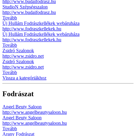
http://www.budaifodrasz.hu
StudioN Szépségszalon
http://www.budaifodrasz.hu
Tovább
Új Hullám Fodrászkellékek webáruháza
http://www.fodraszkellekek.hu
Új Hullám Fodrászkellékek webáruháza
http://www.fodraszkellekek.hu
Tovább
Zsidró Szalonok
http://www.zsidro.net
Zsidró Szalonok
http://www.zsidro.net
Tovább
Vissza a kategóriákhoz
Fodrászat
Angel Beuty Saloon
http://www.angelbeautysaloon.hu
Angel Beuty Saloon
http://www.angelbeautysaloon.hu
Tovább
Arany Fodrászat