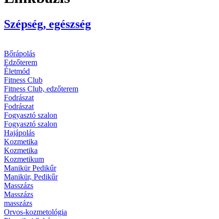
Szépség, egészség
Bőrápolás
Edzőterem
Életmód
Fitness Club
Fitness Club, edzőterem
Fodrászat
Fodrászat
Fogyasztó szalon
Fogyasztó szalon
Hajápolás
Kozmetika
Kozmetika
Kozmetikum
Manikür Pedikűr
Manikür, Pedikűr
Masszázs
Masszázs
masszázs
Orvos-kozmetológia