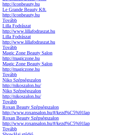
http://iconbeauty.hu
Le Grande Beauty Kft.
http://iconbeauty.hu
Tovább
Lilla Fodrászat
http://www.lillafodraszat.hu
Lilla Fodrászat
http://www.lillafodraszat.hu
Tovább
Magic Zone Beauty Salon
http://magiczone.hu
Magic Zone Beauty Salon
http://magiczone.hu
Tovább
Niko Szépségszalon
http://nikoszalon.hu/
Niko Szépségszalon
http://nikoszalon.hu/
Tovább
Roxan Beauty Szépségszalon
http://www.roxansalon.hu/#/kezd%C5%91lap
Roxan Beauty Szépségszalon
http://www.roxansalon.hu/#/kezd%C5%91lap
Tovább
ShowHaj stúdió