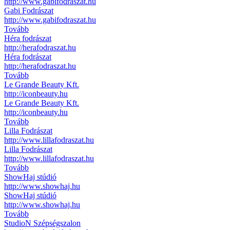
http://www.gabifodraszat.hu
Gabi Fodrászat
http://www.gabifodraszat.hu
Tovább
Héra fodrászat
http://herafodraszat.hu
Héra fodrászat
http://herafodraszat.hu
Tovább
Le Grande Beauty Kft.
http://iconbeauty.hu
Le Grande Beauty Kft.
http://iconbeauty.hu
Tovább
Lilla Fodrászat
http://www.lillafodraszat.hu
Lilla Fodrászat
http://www.lillafodraszat.hu
Tovább
ShowHaj stúdió
http://www.showhaj.hu
ShowHaj stúdió
http://www.showhaj.hu
Tovább
StudioN Szépségszalon