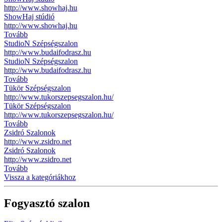
http://www.showhaj.hu
ShowHaj stúdió
http://www.showhaj.hu
Tovább
StudioN Szépségszalon
http://www.budaifodrasz.hu
StudioN Szépségszalon
http://www.budaifodrasz.hu
Tovább
Tükör Szépségszalon
http://www.tukorszepsegszalon.hu/
Tükör Szépségszalon
http://www.tukorszepsegszalon.hu/
Tovább
Zsidró Szalonok
http://www.zsidro.net
Zsidró Szalonok
http://www.zsidro.net
Tovább
Vissza a kategóriákhoz
Fogyasztó szalon