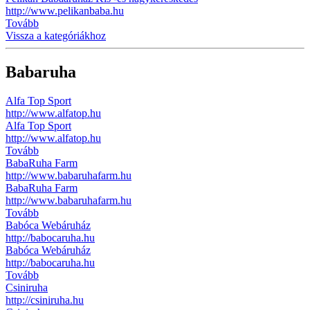
http://www.pelikanbaba.hu
Tovább
Vissza a kategóriákhoz
Babaruha
Alfa Top Sport
http://www.alfatop.hu
Alfa Top Sport
http://www.alfatop.hu
Tovább
BabaRuha Farm
http://www.babaruhafarm.hu
BabaRuha Farm
http://www.babaruhafarm.hu
Tovább
Babóca Webáruház
http://babocaruha.hu
Babóca Webáruház
http://babocaruha.hu
Tovább
Csiniruha
http://csiniruha.hu