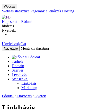
Websas
Websas statisztika
Pagerank ellenőrzés
Hosting
Kapcsolat
Rólunk
hirdetés
Nyelvek:
Ügyfélszolgálat
Menü kiválasztása
Navigáció
Főoldal
Tárhely
Domain
Szerver
Levelezés
Statisztika
Linkbázis
Marketing
Főoldal
/
Linkbázis
/
Gyerek
Linkbázis