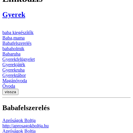
Gyerek
baba kiegészítők
Baba,mama
Babafelszerelés
babaholmik
Babaruha
Gyerekfelügyelet
Gyerekjáték
Gyerekruha
Gyerektábor
Magánóvoda
Óvoda
vissza
Babafelszerelés
Apróságok Boltja
http://aprosagokboltja.hu
Apróságok Boltja