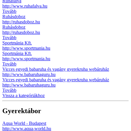
Ruhafalva
http://www.ruhafalva.hu
Tovább
Ruhásdoboz
http://ruhasdoboz.hu
Ruhásdoboz
http://ruhasdoboz.hu
Tovább
Sportmánia Kft.
http://www.sportmania.hu
Sportmánia Kft.
http://www.sportmania.hu
Tovább
Vicces egyedi babaruha és vagány gyerekruha webáruház
http://www.babaruhaguru.hu
Vicces egyedi babaruha és vagány gyerekruha webáruház
http://www.babaruhaguru.hu
Tovább
Vissza a kategóriákhoz
Gyerektábor
Aqua World - Budapest
http://www.aqua-world.hu