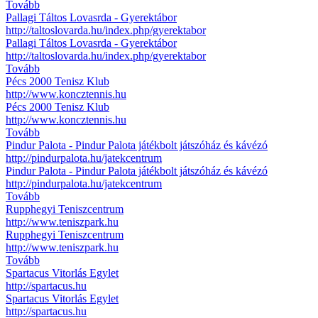
Tovább
Pallagi Táltos Lovasrda - Gyerektábor
http://taltoslovarda.hu/index.php/gyerektabor
Pallagi Táltos Lovasrda - Gyerektábor
http://taltoslovarda.hu/index.php/gyerektabor
Tovább
Pécs 2000 Tenisz Klub
http://www.koncztennis.hu
Pécs 2000 Tenisz Klub
http://www.koncztennis.hu
Tovább
Pindur Palota - Pindur Palota játékbolt játszóház és kávézó
http://pindurpalota.hu/jatekcentrum
Pindur Palota - Pindur Palota játékbolt játszóház és kávézó
http://pindurpalota.hu/jatekcentrum
Tovább
Rupphegyi Teniszcentrum
http://www.teniszpark.hu
Rupphegyi Teniszcentrum
http://www.teniszpark.hu
Tovább
Spartacus Vitorlás Egylet
http://spartacus.hu
Spartacus Vitorlás Egylet
http://spartacus.hu