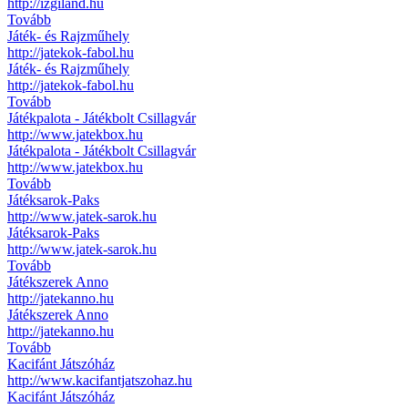
http://izgiland.hu
Tovább
Játék- és Rajzműhely
http://jatekok-fabol.hu
Játék- és Rajzműhely
http://jatekok-fabol.hu
Tovább
Játékpalota - Játékbolt Csillagvár
http://www.jatekbox.hu
Játékpalota - Játékbolt Csillagvár
http://www.jatekbox.hu
Tovább
Játéksarok-Paks
http://www.jatek-sarok.hu
Játéksarok-Paks
http://www.jatek-sarok.hu
Tovább
Játékszerek Anno
http://jatekanno.hu
Játékszerek Anno
http://jatekanno.hu
Tovább
Kacifánt Játszóház
http://www.kacifantjatszohaz.hu
Kacifánt Játszóház