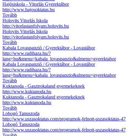
Hajósiskola - Vitorlás Gyerektábor
http://www.hajosoktatas.hu
Tovább
Holovits Vitorlás Iskola
http://vitorlastanfolyam.holovits.hu
Holovits Vitorlás Iskola
http://vitorlastanfolyam.holovits.hu
Tovább
Kabala Lovaspanzió / Gyerektábor - Lovastábor
http://www.radihaza.hu/?
lang=hu&menu=kabala_lovaspanzio&almenu=gyerektabor
Kabala Lovaspanzió / Gyerektábor - Lovastábor
http://www.radihaza.hu/?
lang=hu&menu=kabala_lovaspanzio&almenu=gyerektabor
Tovább
Kuktanoda - Gasztrokaland gyermekeknek
http://www.kuktanoda.hu
Kuktanoda - Gasztrokaland gyermekeknek
http://www.kuktanoda.hu
Tovább
Lobogó Tanuszoda
http://www.uszasoktatas.com/programok-felnott-uszasoktatas-47
Lobogó Tanuszoda
http://www.uszasoktatas.com/programok-felnott-uszasoktatas-47
Tovább