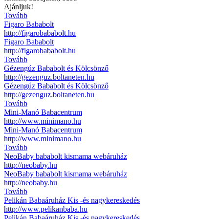
Ajánljuk!
Tovább
Figaro Bababolt
http://figarobababolt.hu
Figaro Bababolt
http://figarobababolt.hu
Tovább
Gézengúz Bababolt és Kölcsönző
http://gezenguz.boltaneten.hu
Gézengúz Bababolt és Kölcsönző
http://gezenguz.boltaneten.hu
Tovább
Mini-Manó Babacentrum
http://www.minimano.hu
Mini-Manó Babacentrum
http://www.minimano.hu
Tovább
NeoBaby bababolt kismama webáruház
http://neobaby.hu
NeoBaby bababolt kismama webáruház
http://neobaby.hu
Tovább
Pelikán Babaáruház Kis -és nagykereskedés
http://www.pelikanbaba.hu
Pelikán Babaáruház Kis -és nagykereskedés