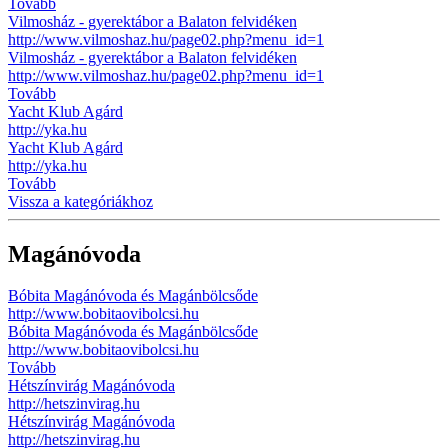
Tovább
Vilmosház - gyerektábor a Balaton felvidéken
http://www.vilmoshaz.hu/page02.php?menu_id=1
Vilmosház - gyerektábor a Balaton felvidéken
http://www.vilmoshaz.hu/page02.php?menu_id=1
Tovább
Yacht Klub Agárd
http://yka.hu
Yacht Klub Agárd
http://yka.hu
Tovább
Vissza a kategóriákhoz
Magánóvoda
Bóbita Magánóvoda és Magánbölcsőde
http://www.bobitaovibolcsi.hu
Bóbita Magánóvoda és Magánbölcsőde
http://www.bobitaovibolcsi.hu
Tovább
Hétszínvirág Magánóvoda
http://hetszinvirag.hu
Hétszínvirág Magánóvoda
http://hetszinvirag.hu