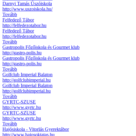
Darnyi Tamás Úszóiskola
http://www.uszoiskola.hu/
Tovább
Felfedező Tábor
http://felfedezotabor.hu
Felfedező Tábor
http://felfedezotabor.hu
Tovább
Gastropolis Főzőiskola és Gourmet klub
http://gastro-polis.hu
Gastropolis Főzőiskola és Gourmet klub
http://gastro-polis.hu
Tovább
Golfclub Imperial Balaton
http://golfclubimperial.hu
Golfclub Imperial Balaton
http://golfclubimperial.hu
Tovább
GYRTC-SZUSE
http://www.gyrtc.hu
GYRTC-SZUSE
http://www.gyrtc.hu
Tovább
Hajósiskola - Vitorlás Gyerektábor
http://www.hajosoktatas.hu