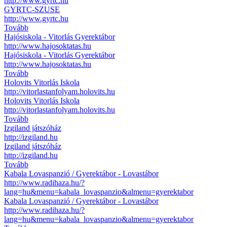
http://www.gyrtc.hu
GYRTC-SZUSE
http://www.gyrtc.hu
Tovább
Hajósiskola - Vitorlás Gyerektábor
http://www.hajosoktatas.hu
Hajósiskola - Vitorlás Gyerektábor
http://www.hajosoktatas.hu
Tovább
Holovits Vitorlás Iskola
http://vitorlastanfolyam.holovits.hu
Holovits Vitorlás Iskola
http://vitorlastanfolyam.holovits.hu
Tovább
Izgiland játszóház
http://izgiland.hu
Izgiland játszóház
http://izgiland.hu
Tovább
Kabala Lovaspanzió / Gyerektábor - Lovastábor
http://www.radihaza.hu/?
lang=hu&menu=kabala_lovaspanzio&almenu=gyerektabor
Kabala Lovaspanzió / Gyerektábor - Lovastábor
http://www.radihaza.hu/?
lang=hu&menu=kabala_lovaspanzio&almenu=gyerektabor