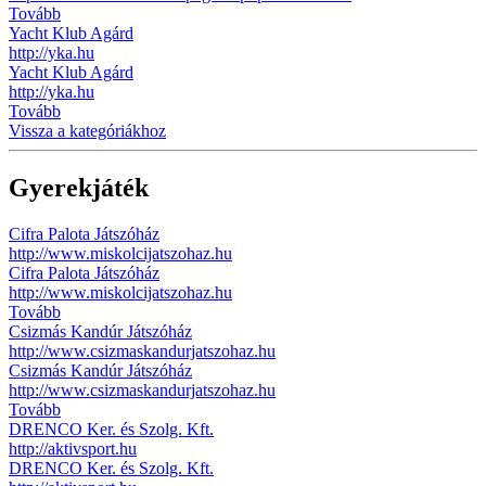
Tovább
Yacht Klub Agárd
http://yka.hu
Yacht Klub Agárd
http://yka.hu
Tovább
Vissza a kategóriákhoz
Gyerekjáték
Cifra Palota Játszóház
http://www.miskolcijatszohaz.hu
Cifra Palota Játszóház
http://www.miskolcijatszohaz.hu
Tovább
Csizmás Kandúr Játszóház
http://www.csizmaskandurjatszohaz.hu
Csizmás Kandúr Játszóház
http://www.csizmaskandurjatszohaz.hu
Tovább
DRENCO Ker. és Szolg. Kft.
http://aktivsport.hu
DRENCO Ker. és Szolg. Kft.