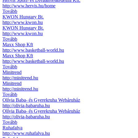
Hervis Sport- és Divatkereskedelmi Kft.
http://www.hervis.hu/home
Tovább
KWON Hungary Bt.
http://www.kwon.hu
KWON Hungary Bt.
http://www.kwon.hu
Tovább
Maxx Shop Kft
http://www.basketball-world.hu
Maxx Shop Kft
http://www.basketball-world.hu
Tovább
Minitrend
http://minitrend.hu
Minitrend
http://minitrend.hu
Tovább
Olívia Baba- és Gyerekruha Webáruház
http://olivia-babaruha.hu
Olívia Baba- és Gyerekruha Webáruház
http://olivia-babaruha.hu
Tovább
Ruhafalva
http://www.ruhafalva.hu