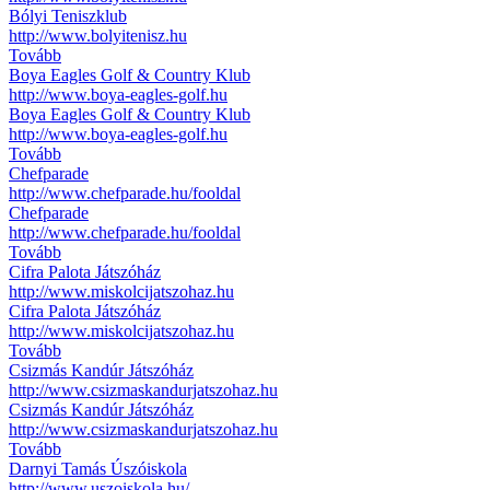
Bólyi Teniszklub
http://www.bolyitenisz.hu
Tovább
Boya Eagles Golf & Country Klub
http://www.boya-eagles-golf.hu
Boya Eagles Golf & Country Klub
http://www.boya-eagles-golf.hu
Tovább
Chefparade
http://www.chefparade.hu/fooldal
Chefparade
http://www.chefparade.hu/fooldal
Tovább
Cifra Palota Játszóház
http://www.miskolcijatszohaz.hu
Cifra Palota Játszóház
http://www.miskolcijatszohaz.hu
Tovább
Csizmás Kandúr Játszóház
http://www.csizmaskandurjatszohaz.hu
Csizmás Kandúr Játszóház
http://www.csizmaskandurjatszohaz.hu
Tovább
Darnyi Tamás Úszóiskola
http://www.uszoiskola.hu/