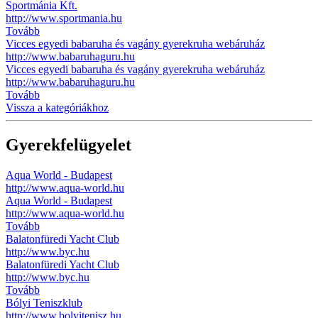
Sportmánia Kft.
http://www.sportmania.hu
Tovább
Vicces egyedi babaruha és vagány gyerekruha webáruház
http://www.babaruhaguru.hu
Vicces egyedi babaruha és vagány gyerekruha webáruház
http://www.babaruhaguru.hu
Tovább
Vissza a kategóriákhoz
Gyerekfelügyelet
Aqua World - Budapest
http://www.aqua-world.hu
Aqua World - Budapest
http://www.aqua-world.hu
Tovább
Balatonfüredi Yacht Club
http://www.byc.hu
Balatonfüredi Yacht Club
http://www.byc.hu
Tovább
Bólyi Teniszklub
http://www.bolyitenisz.hu