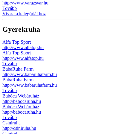
http://www.varazsvar.hu
Tovább
Vissza a kategóriákhoz
Gyerekruha
Alfa Top Sport
http://www.alfatop.hu
Alfa Top Sport
http://www.alfatop.hu
Tovább
BabaRuha Farm
http://www.babaruhafarm.hu
BabaRuha Farm
http://www.babaruhafarm.hu
Tovább
Babóca Webáruház
http://babocaruha.hu
Babóca Webáruház
http://babocaruha.hu
Tovább
Csiniruha
http://csiniruha.hu
Csiniruha