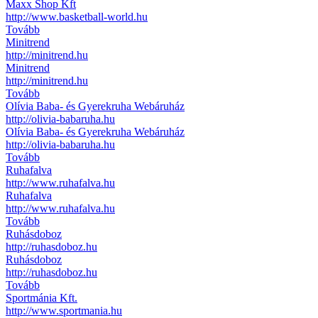
Maxx Shop Kft
http://www.basketball-world.hu
Tovább
Minitrend
http://minitrend.hu
Minitrend
http://minitrend.hu
Tovább
Olívia Baba- és Gyerekruha Webáruház
http://olivia-babaruha.hu
Olívia Baba- és Gyerekruha Webáruház
http://olivia-babaruha.hu
Tovább
Ruhafalva
http://www.ruhafalva.hu
Ruhafalva
http://www.ruhafalva.hu
Tovább
Ruhásdoboz
http://ruhasdoboz.hu
Ruhásdoboz
http://ruhasdoboz.hu
Tovább
Sportmánia Kft.
http://www.sportmania.hu