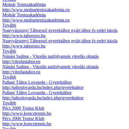
Molnár Teniszakadémia
http://www.molnarteniszakademia.eu
Molnár Teniszakadémia
http://www.molnarteniszakademia.eu
Tovább
Nagyvázsonyi Táborozó gyerektábor nyári tábor és erdei iskola
http://www.taborozo.hu
Nagyvázsonyi Táborozó gyerektábor nyári tábor és erdei iskola
http://www.taborozo.hu
Tovább
Nánási Sailing - Vitorlás tanfolyamok vitorlás oktatás
http://vitorlastabor.eu
Nánási Sailing - Vitorlás tanfolyamok vitorlás oktatás
http://vitorlastabor.eu
Tovább
Pallagi Táltos Lovasrda - Gyerektábor
http://taltoslovarda.hu/index.php/gyerektabor
Pallagi Táltos Lovasrda - Gyerektábor
http://taltoslovarda.hu/index.php/gyerektabor
Tovább
Pécs 2000 Tenisz Klub
http://www.koncztennis.hu
Pécs 2000 Tenisz Klub
http://www.koncztennis.hu
Tovább