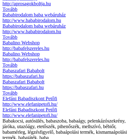
http://aprosagokboltja.hu
Tovább
Bababirodalom baba webáruház
http://www.bababirodalom.hu
Bababirodalom baba webáruház
http://www.bababirodalom.hu
Tovább
Babalino Webshop
http://babafelszereles.hu
Babalino Webshop
http://babafelszereles.hu
Tovább
Babaszafari Bababolt
https://babaszafari.hu
Babaszafari Bababolt
https://babaszafari.hu
Tovább
Elefáni Babadiszkont Petőfi
http://www.elefanipetofi.hu/
Elefáni Babadiszkont Petőfi
http://www.elefanipetofi.hu/
Babakocsi, autósülés, babaszoba, babaágy, pelenkázószekrény,
járóka, utazóágy, etetőszék, pihenőszék, mellszívó, bébiőr,
babamérleg, légzésfigyelő, babaápolási termék, kismamaápolási
termék, babajáték, baba