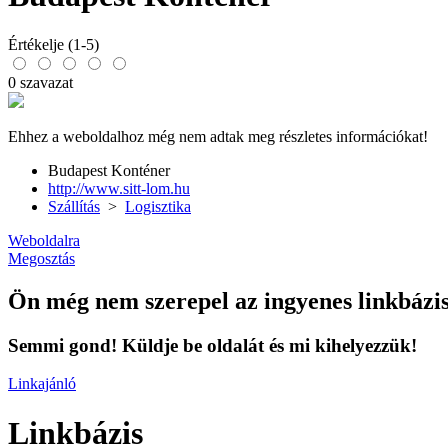
Értékelje (1-5)
0 szavazat
Ehhez a weboldalhoz még nem adtak meg részletes információkat!
Budapest Konténer
http://www.sitt-lom.hu
Szállítás
>
Logisztika
Weboldalra
Megosztás
Ön még nem szerepel az ingyenes linkbázi
Semmi gond! Küldje be oldalát és mi kihelyezzük!
Linkajánló
Linkbázis