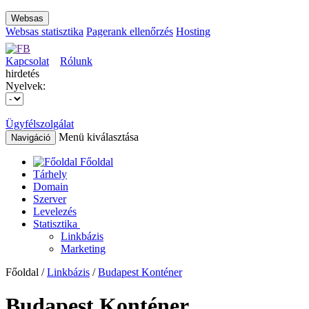
Websas
Websas statisztika
Pagerank ellenőrzés
Hosting
Kapcsolat
Rólunk
hirdetés
Nyelvek:
Ügyfélszolgálat
Menü kiválasztása
Navigáció
Főoldal
Tárhely
Domain
Szerver
Levelezés
Statisztika
Linkbázis
Marketing
Főoldal /
Linkbázis
/
Budapest Konténer
Budapest Konténer