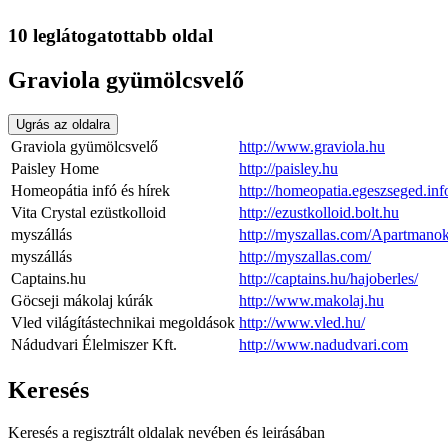
10 leglátogatottabb oldal
Graviola gyümölcsvelő
Ugrás az oldalra
Graviola gyümölcsvelő
http://www.graviola.hu
Paisley Home
http://paisley.hu
Homeopátia infó és hírek
http://homeopatia.egeszseged.inf
Vita Crystal ezüstkolloid
http://ezustkolloid.bolt.hu
myszállás
http://myszallas.com/Apartmano
myszállás
http://myszallas.com/
Captains.hu
http://captains.hu/hajoberles/
Göcseji mákolaj kúrák
http://www.makolaj.hu
Vled világítástechnikai megoldások
http://www.vled.hu/
Nádudvari Élelmiszer Kft.
http://www.nadudvari.com
Keresés
Keresés a regisztrált oldalak nevében és leirásában