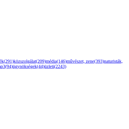
ték(291)
közszolgálat(209)
média(146)
művészet, zene(393)
naturisták,
mp3(94)
ügynökségek(44)
üzleti(2243)