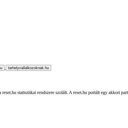
hu
tarhelyvallalkozoknak.hu
eset.hu statisztikai rendszere szolált. A reset.hu portált egy akkori part