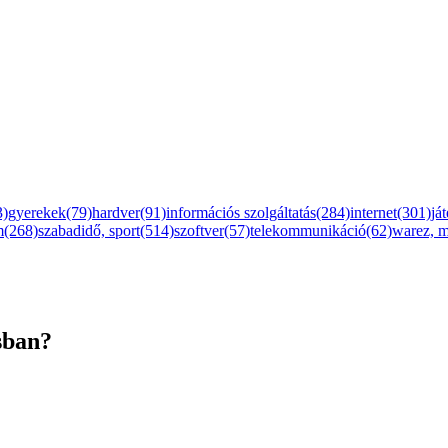
3)
gyerekek(79)
hardver(91)
információs szolgáltatás(284)
internet(301)
já
m(268)
szabadidő, sport(514)
szoftver(57)
telekommunikáció(62)
warez, 
sban?