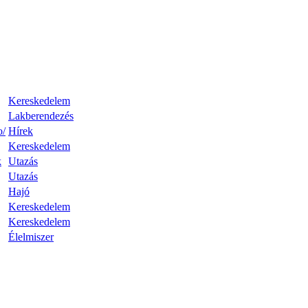
Kereskedelem
Lakberendezés
o/
Hírek
Kereskedelem
k
Utazás
Utazás
Hajó
Kereskedelem
Kereskedelem
Élelmiszer