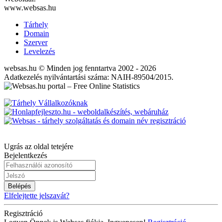
www.websas.hu
Tárhely
Domain
Szerver
Levelezés
websas.hu © Minden jog fenntartva 2002 - 2026
Adatkezelés nyilvántartási száma: NAIH-89504/2015.
Ugrás az oldal tetejére
Bejelentkezés
Belépés
Elfelejtette jelszavát?
Regisztráció