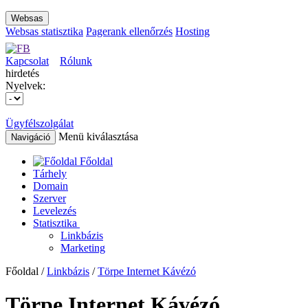
Websas
Websas statisztika
Pagerank ellenőrzés
Hosting
Kapcsolat
Rólunk
hirdetés
Nyelvek:
Ügyfélszolgálat
Menü kiválasztása
Navigáció
Főoldal
Tárhely
Domain
Szerver
Levelezés
Statisztika
Linkbázis
Marketing
Főoldal /
Linkbázis
/
Törpe Internet Kávézó
Törpe Internet Kávézó