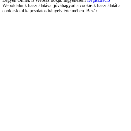
Legyen Önnek is Websas fiókja, Ingyenesen!
Regisztráció
Weboldalunk használatával jóváhagyod a cookie-k használatát a
cookie-kkal kapcsolatos irányelv értelmében.
Bezár