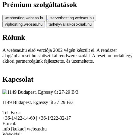
Prémium szolgáltatások
webhosting.websas.hu
serverhosting.websas.hu
viphosting.websas.hu
tarhelyvallalkozoknak.hu
Rólunk
A websas.hu első verziója 2002 végén készült el. A rendszer
alapjául a reset.hu statisztikai rendszere szolált. A reset.hu portált egy
akkori partnercégünk fejlesztette, és üzemeltette.
Kapcsolat
1149 Budapest, Egressy út 27-29 B/3
Tel.|Fax.::
+36-1/422-14-60 | +36-1/222-32-17
E-mail:
info [kukac] websas.hu
Weboldal: