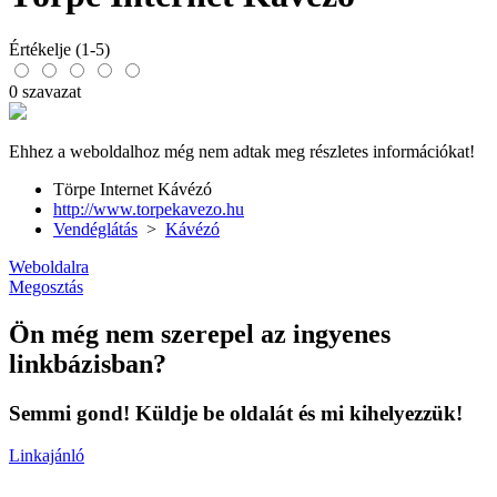
Értékelje (1-5)
0 szavazat
Ehhez a weboldalhoz még nem adtak meg részletes információkat!
Törpe Internet Kávézó
http://www.torpekavezo.hu
Vendéglátás
>
Kávézó
Weboldalra
Megosztás
Ön még nem szerepel az ingyenes
linkbázisban?
Semmi gond! Küldje be oldalát és mi kihelyezzük!
Linkajánló