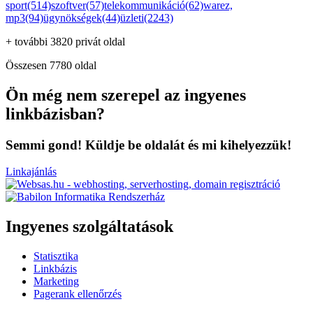
sport(514)
szoftver(57)
telekommunikáció(62)
warez,
mp3(94)
ügynökségek(44)
üzleti(2243)
+ további 3820 privát oldal
Összesen 7780 oldal
Ön még nem szerepel az ingyenes
linkbázisban?
Semmi gond! Küldje be oldalát és mi kihelyezzük!
Linkajánlás
Ingyenes szolgáltatások
Statisztika
Linkbázis
Marketing
Pagerank ellenőrzés