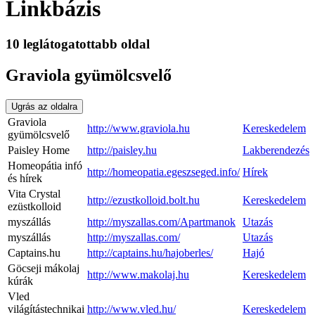
Linkbázis
10 leglátogatottabb oldal
Graviola gyümölcsvelő
Ugrás az oldalra
Graviola
http://www.graviola.hu
Kereskedelem
gyümölcsvelő
Paisley Home
http://paisley.hu
Lakberendezés
Homeopátia infó
http://homeopatia.egeszseged.info/
Hírek
és hírek
Vita Crystal
http://ezustkolloid.bolt.hu
Kereskedelem
ezüstkolloid
myszállás
http://myszallas.com/Apartmanok
Utazás
myszállás
http://myszallas.com/
Utazás
Captains.hu
http://captains.hu/hajoberles/
Hajó
Göcseji mákolaj
http://www.makolaj.hu
Kereskedelem
kúrák
Vled
világítástechnikai
http://www.vled.hu/
Kereskedelem